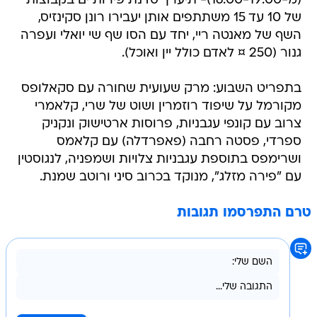
(מ-16:00-19:00)- תיערך סדנת פירות ים בקבוצות
של 10 עד 15 משתתפים אותן יעבירו רונן סקינזיס,
השף של מאנטה ריי, יחד עם הסו שף שי יואלי ועפרה
גנור (250 ¤ לאדם כולל יין ואוכל).
בתפריט השבוע: מרק שעועית שחורה עם סקאלופס
מקורמל על שיפוד רוזמרין ושוט של שרי, קלאמרי
צרוב עם קונפי עגבניות, פרוסות ארטישוק ונקניק
ספרדי, פסטה רחבה (פאפרדלה) עם קלאמס
ושרימפס בתוספת עגבניות צלויות ושמפניה, לנגוסטין
עם "פירה מזלג", מנוקד בכרוב סיני ורוטב שמנת.
טרם התפרסמו תגובות