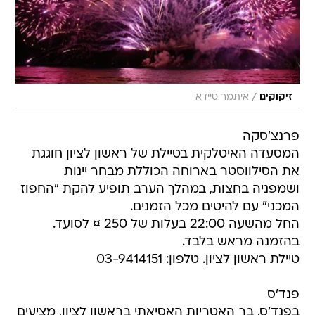
/
זיקוקים
איתמר סיידא
פרנצ'סקה
המסעדה האיטלקית בטיילת של ראשון לציון חוגגת
את הסילווסטר בארוחה הכוללת מבחר יינות
ושמפניה בחצות, במהלך הערב תופיע להקת "החפוז
המכני" עם להיטים מכל הזמנים.
החל מהשעה 22:00 בעלות של 250 ¤ לסועד.
בהזמנה מראש בלבד.
טיילת ראשון לציון. טלפון: 03-9414151
פנד'ס
בפנד'ס, בר האטריות האסיאתי בראשון לציון, מציעים