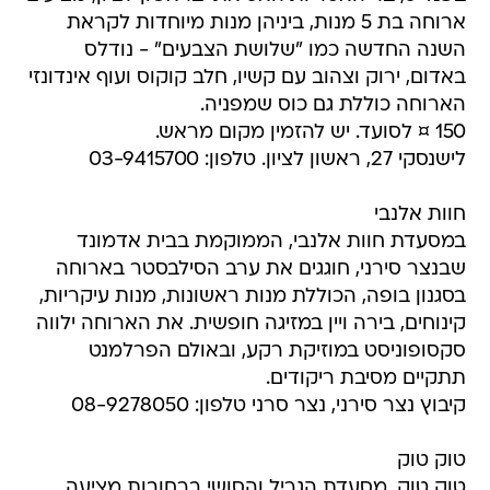
ארוחה בת 5 מנות, ביניהן מנות מיוחדות לקראת
השנה החדשה כמו "שלושת הצבעים" - נודלס
באדום, ירוק וצהוב עם קשיו, חלב קוקוס ועוף אינדונזי
הארוחה כוללת גם כוס שמפניה.
150 ¤ לסועד. יש להזמין מקום מראש.
לישנסקי 27, ראשון לציון. טלפון: 03-9415700
חוות אלנבי
במסעדת חוות אלנבי, הממוקמת בבית אדמונד
שבנצר סירני, חוגגים את ערב הסילבסטר בארוחה
בסגנון בופה, הכוללת מנות ראשונות, מנות עיקריות,
קינוחים, בירה ויין במזיגה חופשית. את הארוחה ילווה
סקסופוניסט במוזיקת רקע, ובאולם הפרלמנט
תתקיים מסיבת ריקודים.
קיבוץ נצר סירני, נצר סרני טלפון: 08-9278050
טוק טוק
טוק טוק, מסעדת הגריל והסושי ברחובות מציעה