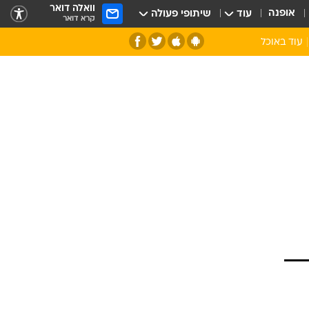
וואלה דואר
אופנה
עוד
שיתופי פעולה
קרא דואר
עוד באוכל
סנהדרינק
אומנות הבישול
מדריך הבישול
חדש על המדף
מאמן המטבח
יין ואלכוהול
הסדנה
ביקורת יין
כל הכתבות
אקססוריז
כתבו לנו
ספרי בישול