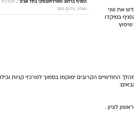
/
הסניף ברחוב טשרניחובסקי בתל אביב
מערכת
וואלה, צילום מסך
דש את שני
סניף במיקדו
שיפוץ
לך החודשיים הקרובים ימוקמו בסמוך למרכזי קניות ובילוי
באים: