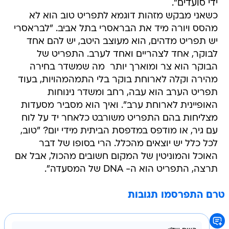
ידי סועדים".
כשאני מבקש מזהות דוגמא לתפריט טוב הוא לא
מהסס ויורה מיד את הבראסרי בתל אביב. "לבראסרי
יש תפריט מדהים, הוא מעוצב היטב, יש להם אחד
לבוקר, אחד לצהריים ואחד לערב. התפריט של
הבוקר הוא צר ומוארך יותר  מה שמשדר בחירה
מהירה וקלה לארוחת בוקר בלי התמהמהויות, בעוד
תפריט הערב הוא עבה, רחב ומשדר נינוחות
האופיינית לארוחת ערב". ואיך הוא מסביר מסעדות
מצליחות בהם התפריט משורבט כלאחר יד על לוח
עם גיר, או מודפס במדפסת הביתית מידי יום? "טוב,
לכל כלל יש יוצאים מהכלל. הרי בסופו של דבר
האוכל והמוניטין של המקום חשובים מהכול, אבל אם
תרצה, התפריט הוא ה- DNA של המסעדה".
טרם התפרסמו תגובות