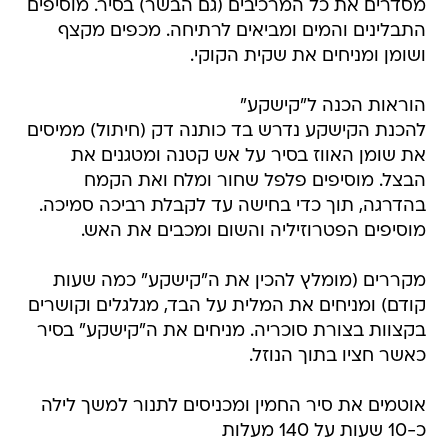
מסדרים את כל המרכיבים (גם הבשר) בסיר. מוסיפים
התבלינים והמים ומביאים לרתיחה. מכפים מקצף
ושומן ומניחים את שקית הקוקי.
הוראות הכנה ל"קישקע"
להכנת הקישקע נדרש בד כותנה דק (חיתול) ממיסים
את שומן האווז בסיר על אש קטנה ומטגנים את
הבצל. מוסיפים פלפל שחור ומלח ואת הקמח
בהדרגה, תוך כדי בחישה עד לקבלת רביכה סמיכה.
מוסיפים הפטרוזיליה והשום ומכבים את האש.
מקררים (מומלץ להכין את ה"קישקע" כמה שעות
קודם) ומניחים את המלית על הבד, מגלגלים וקושרים
בקצוות בצורת סוכריה. מניחים את ה"קישקע" בסיר
כאשר חציו בתוך הנוזל.
אוטמים את סיר החמין ומכניסים לתנור למשך לילה
כ-10 שעות על 140 מעלות