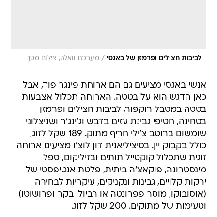
/
לביבות חצילים ופרמזן של באגסי
מערכת וואלה, צילום מסך
אנשי באגסי מציעים גם הם ארוחת פינגר פוד, אבל
כאן הדגש הוא על בטטה. הארוחה תכלול אצבעות
בטטה במטבל רוקפור, לביבות חצילים ופרמזן
בטחינה, חטיפי גבינת עזים בדבש וג'ינג'ר ושניצלוני
שומשום ברוטב צ'ילי חריף מתוק. 189 שקל לזוג,
כולל בקבוק יין. בסיציליאנית דון לוצ'ו מציעים ארוחה
זוגית שתכלול קוקטייל תותים ובזיליקום, ספל
מינסטרונה, פוקאצ'ה ביתית, פלטת אנטיפסטי של
ירקות קלויים, גבינות ונקניקים, עיקריות לבחירה
(אוסובוקו, מוסר פפרונטה או רביולי בקר ופרושוטו)
וטעימות של מתוקים. 200 שקל לזוג.