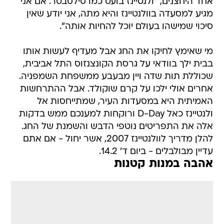
אחד היחצנים, "ולנטיינז בועט כמו סילסבטר. אם אני
מגיע למסעדה בוולנטיינז והיא מתה, אני יודע שאין
סיכוי שמישהו בעולם יוכל להחיות אותה".
מי שאימץ לחיקו את החג אבל מעדיף לעשות אותו
בבית ילך בוודאי על גרסת הקונצנזוס התל אביבית,
שכוללת תות שדה ויין מבעבע ממשפחת השמפניה.
אחרים אולי ילכו על קרם שוקולד. אבל ההתרחשות
האמיתית היא במסעדות העיר, שמתייחסות אל
ולנטיינז כאל D-Day ורוקחות למענכם ממש בדקות
אלה את התפריטים נוטפי הדבש והשמנת של החג.
להלן מדריך לוולנטיינז 2007, אשר יחול - אם אתם
עדיין מבולבלים - ביום ד' 14.2.
אהבה במנות קטנות