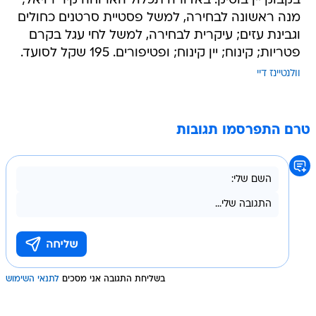
בקבוק יין בוטיק. באדורה תכלול הארוחה קיר רויאל;
מנה ראשונה לבחירה, למשל פסטיית סרטנים כחולים
וגבינת עזים; עיקרית לבחירה, למשל לחי עגל בקרם
פטריות; קינוח; יין קינוח; ופטיפורים. 195 שקל לסועד.
וולנטיינז דיי
טרם התפרסמו תגובות
בשליחת התגובה אני מסכים
לתנאי השימוש