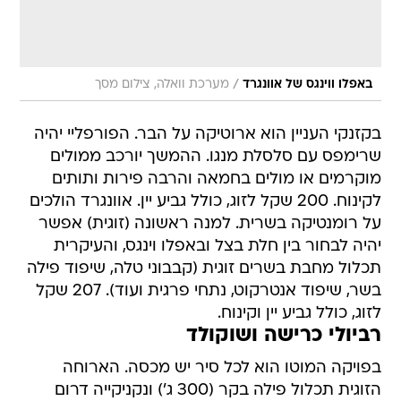
/
באפלו ווינגס של אוונגרד
מערכת וואלה, צילום מסך
בקזנקי העניין הוא ארוטיקה על הבר. הפורפליי יהיה
שרימפס עם סלסלת מנגו. ההמשך יורכב ממולים
מוקרמים או מולים בחמאה והרבה פירות ותותים
לקינוח. 200 שקל לזוג, כולל גביע יין. אוונגרד הולכים
על רומנטיקה בשרית. למנה ראשונה (זוגית) אפשר
יהיה לבחור בין חלת בצל ובאפלו וינגס, והעיקרית
תכלול מחבת בשרים זוגית (קבבוני טלה, שיפוד פילה
בשר, שיפוד אנטרקוט, נתחי פרגית ועוד). 207 שקל
לזוג, כולל גביע יין וקינוח.
רביולי כרישה ושוקולד
בפויקה המוטו הוא לכל סיר יש מכסה. הארוחה
הזוגית תכלול פילה בקר (300 ג') ונקניקייה דרום