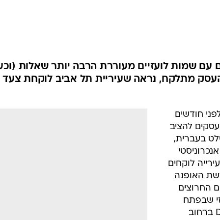
ם עם שמות לועזיים מעוררת הרבה יותר שאלות (וכע
שהעסק מתלקח, נראה שעיריית תל אביב לוקחת צעד
פני חודשים
סקים להציב
ט בעברית,
 אנכרוניסטי
רייה לוקחים
רשת האופנה
לו הפקחים החרוצים
ועזי שבפתח
החנות. גורלה של חנות המותג Duplo ברחוב