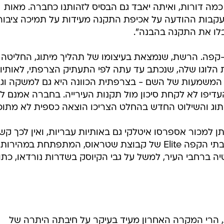
מה דורות, ואיתה יאבד גם הבסיס לזהותנו כחברה. מאות
בעקבות ההודעה על אכיפת התקנה מעידות על תמיכה ציבור
בלו את התקנה בהבנה".
קפה. הרשת, שנמצאת בעיצומו של תהליך מיתוג, החליטה
הלוגו שלה, שנכתב עד עתה לפי התעתיק הצרפתי, לאותיו
ל המשמעות של השם - בצרפתית הכוונה היא גם למשקה וג
דיפו לא לקחת סיכון מול תקנות העירייה. בחברה אמנם ל
וג והשילוט החדש בהחלט הצריכו הוצאה כספית לא מתוכנ
תן למכור אספרסו איטלקי גם באותיות עבריות, ואין לכך קש
לחדירה אל שווקים בנכר, אבל רשת בתי הקפה Elite של קבוצת שטראוס, המתפתחת במהירות,
יה ברחבי העיר, למשל על גבי הקיוסק בשדרות נורדאו, כתו
ות, הרי המקרה האחרון מעיד בעיקר על חיבתה היתרה של