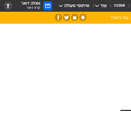
וואלה דואר
אופנה
עוד
שיתופי פעולה
קרא דואר
עוד באוכל
סנהדרינק
אומנות הבישול
מדריך הבישול
חדש על המדף
מאמן המטבח
יין ואלכוהול
הסדנה
ביקורת יין
כל הכתבות
אקססוריז
כתבו לנו
ספרי בישול