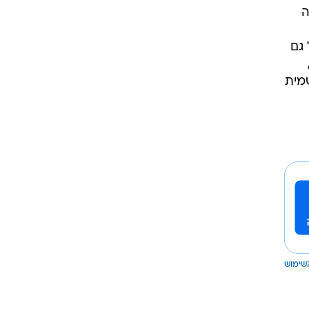
ה
יחול גם
מית
שימוש