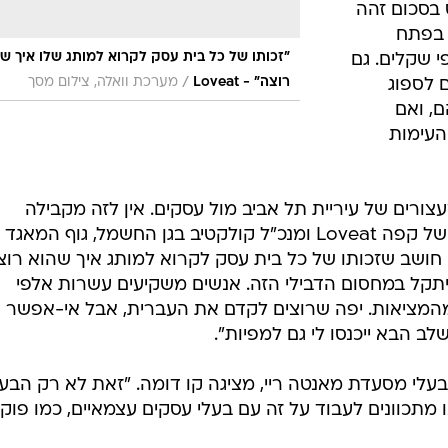
 בסכום זהה
 בפתח
"זכותו של כל בית עסק לקרוא למותג שלו איך ש
 שקלים. גם
/
רוצה" - Loveat
מערכת וואלה, צילום מסך
 לספוג
ם, ואם
העימות
צורים של עיריית תל אביב מול עסקים. אין לזה מקבילה
בעולם", אומר טל בודשטיין, הבעלים של קפה Loveat ומנכ"ל קולקטיב בגן החשמל, גוף המ
"אני חושב שזכותו של כל בית עסק לקרוא למותג איך שהוא רוצ
תקל במחסום הדבילי הזה. אנשים משקיעים עשרות אלפי
 מהמציאות. יפה שרוצים לקדם את העברית, אבל אי-אפשר
ב הבא ייכנסו לי גם למפיות".
ובעלי מסעדת מאנטה ריי, מציגה קו דומה. "זאת לא רק הבע
 מתכוונים לעבוד על זה עם בעלי עסקים עצמאיים, כמו פוק