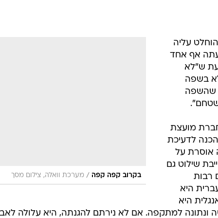
הוחלט עליה
1992, אבל עד עתה אף אחד
עת ש"לא
לא בשפה
ד שהשפה
טחם".
חברת מועצת
הכנה לדעיכת
 אוסרת על
בת שילוט גם
/
בקרוב קפה קפה
מערכת וואלה, צילום מסך
 רבות
עברית היא
נגלית היא
 ונתונה למתקפה. אם לא נירתם להגנתה, היא עלולה לאב