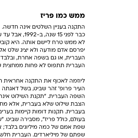
ממש כמו פריז
התקנה בעניין השלטים אינה חדשה. 
כבר לפני 15 שנה, ב-
לא ממש טרח ליישם אותה. היא קוב
יפרסם אדם מודעה ולא יציג שלט א
העברית, או גם בשפה אחרת, ובלב
העברית תתפוס לא פחות ממחצית ש
ליוזמה לאכוף את התקנה אחראית 
העיר פרופ' זהר שביט, בשל דאגתה 
השפה העברית. "תקנת השילוט אינה
הצבת שילוט שלא בעברית, אלא מחיי
בעברית. תקנות דומות קיימות בערים
בעולם, כולל פריז", מסבירה שביט. "
שפת אמם של כמה מיליונים בלבד; א
שפתם של מיליארדים. העברית חלשה