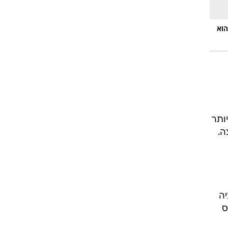
הוא
אגד יותר
ה.
יה
ס