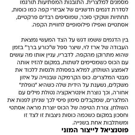
מסמנים למלצרית. התובנות המפתיעות תורגמו
לסדרת דגמים חדשניים של אביזרי קפה כמו כוסות,
תחתיות ושקיקי סוכר, שמוסיפים רבדים פרקטיים,
אסתטיים ואפילו פילוסופיים לחוויית הקפה.
בין הדגמים ששמו דגש על הצד המעשי נמצאת
העבודה של ארז לוי, שיצר ספל ש"כורע ברך" בזמן
שהוא מתרוקן מהקפה. לדבריו, עניין אותו מה עושים
עם הכוס כשמסיימים לשתות, במקום להזיז אותה
לאמצע השולחן, למלא בפסולת ולנסות ללכוד את
מבטי המלצרים. כוס הקרמיקה שבנוייה על איזון
משקלים, נשענת על הידית שלה כשהיא "נופלת"
אחורה, וכך נוצרת אינטראקציה נטולת מילים עם
המלצרים, שמקבלים סימון פיסי לכך שניתן לפנות את
השולחן. צורת הטיפה של הכוס יוצרת מראה אסתטי
וחסכון במקום כשכמה כוסות ניצבות זו לצד זו
ומשתלבות אחת בשנייה.
פוטנציאל לייצור המוני