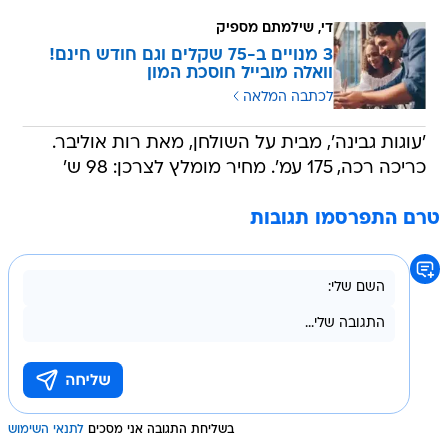
די, שילמתם מספיק
3 מנויים ב-75 שקלים וגם חודש חינם!
וואלה מובייל חוסכת המון
לכתבה המלאה
'עוגות גבינה', מבית על השולחן, מאת רות אוליבר.
כריכה רכה, 175 עמ'. מחיר מומלץ לצרכן: 98 ש'
טרם התפרסמו תגובות
בשליחת התגובה אני מסכים
לתנאי השימוש