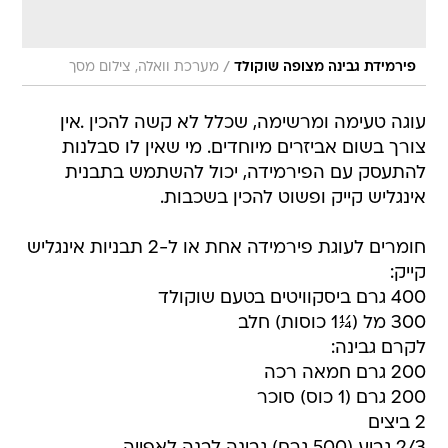
/
פירמידת גבינה מצופה שוקולד
מערכת וואלה, צילום מסך
עוגה טעימה ומרשימה, שכלל לא קשה להכין .אין
צורך בשום אביזרים מיוחדים. מי שאין לו סבלנות
להתעסק עם הפירמידה, יכול להשתמש בתבנית
אינגליש קייק ופשוט להכין בשכבות.
חומרים לעוגת פירמידה אחת או ל-2 תבניות אינגליש
קייק:
400 גרם ביסקוויטים בטעם שוקולד
300 מל (¼1 כוסות) חלב
לקרם גבינה:
200 גרם חמאה רכה
200 גרם (1 כוס) סוכר
2 ביצים