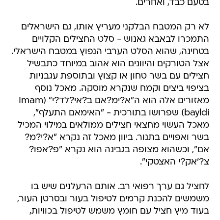
בטעם כבד, ואחרים.
לא רק המטבח הבלקני מעריץ אותו, גם הישראלים
התמכרו לבאבא גאנוש - סלט החצילים הקלויים
בטחינה, שהוא הסלט הערבי הנפוץ במטבח הישראלי.
אצל הטורקים והיוונים הוא אהוב במיוחד כתבשיל
חצילים עם בשר טחון או קצוץ ובתוספת עגבניות
בציפוי ביצים וקמח שנקרא מוסקה. מאכל נוסף
מאזורים אלה הוא ה"א?ימ?אם ב?אי?לד?י" (Imam
bayldi) שפרושו בתורכית - "האימאם התעלף",
מאכל העשוי מחצאי חצילים ממולאים במילוי המכיל
בשר ואפויים בתנור. ביוון מאכל זה נקרא "א?י?מ?
אם", וכשהוא מצופה בגבינה הוא נקרא "פ?אפו?
צ?'אק?י האצטקי".
לחציל גם ערך רפואי רב. אותם הרעלנים שיש בו
משמשים להכנת קרמים לטיפול בעור ובסרטן העור,
בעוד מיץ חציל עם חומץ משמש לטיפול בכוויות,