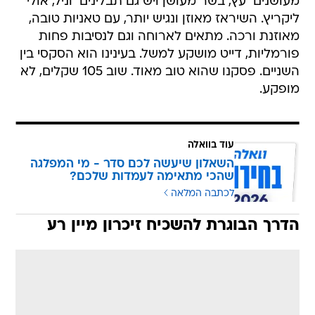
מעושנים  עץ, בשר מעושן ויש גם תבלינים  וניל, אולי
ליקריץ. השיראז מאוזן ונגיש יותר, עם טאניות טובה,
מאוזנת ורכה. מתאים לארוחה וגם לנסיבות פחות
פורמליות, דייט מושקע למשל. בעינינו הוא הסקסי בין
השניים. פסקנו שהוא טוב מאוד. שוב 105 שקלים, לא
מופקע.
עוד בוואלה
השאלון שיעשה לכם סדר - מי המפלגה
שהכי מתאימה לעמדות שלכם?
לכתבה המלאה
הדרך הבוגרת להשכיח זיכרון מיין רע