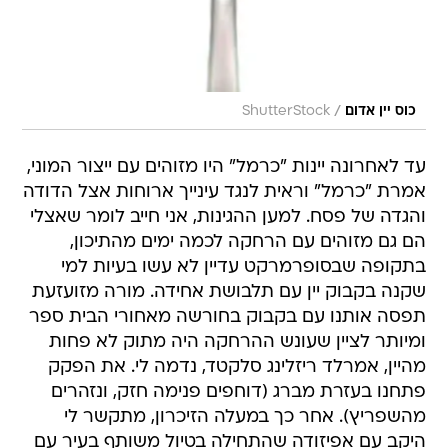
/
כוס יין אדום
ShutterStock
עד לאחרונה יינות "כרמל" היו מזוהים עם ייצור המוני,
אמרת "כרמל" וראית לנגד עינייך ארוחות אצל הדודה
והגדה של פסח. למען ההגינות, אני חייב לומר שאצלי
הם גם מזוהים עם הרחקה לכמה ימים מהתיכון,
בתקופה שבסופרמרקט עדיין לא עשו בעיות למי
שקנה בקבוק יין עם תלבושת אחידה. מורה מזועזעת
תפסה אותנו עם בקבוק בחורשה מאחורי הבית ספר
ומיותר לציין שעונש ההרחקה היה מתוק לא פחות
מהיין, אמרלד ריזלינג סלקטד, נדמה לי. את הפקק
פתחנו בעזרת מברג (דוחפים פנימה חזק, ונזהרים
מהשפריץ). אחר כך במעלה הזיכרון, מתקשר לי
היקב עם אפיזודה שהתחילה בטיול משותף בעיר עם