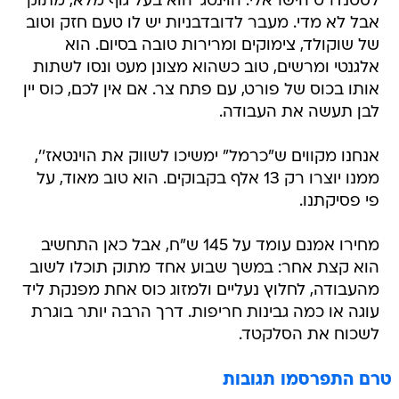
לסטנדרט הישראלי. הוינטג' הוא בעל גוף מלא, מתוק
אבל לא מדי. מעבר לדובדבניות יש לו טעם חזק וטוב
של שוקולד, צימוקים ומרירות טובה בסיום. הוא
אלגנטי ומרשים, טוב כשהוא מצונן מעט ונסו לשתות
אותו בכוס של פורט, עם פתח צר. אם אין לכם, כוס יין
לבן תעשה את העבודה.
אנחנו מקווים ש"כרמל" ימשיכו לשווק את הוינטאז'',
ממנו יוצרו רק 13 אלף בקבוקים. הוא טוב מאוד, על
פי פסיקתנו.
מחירו אמנם עומד על 145 ש"ח, אבל כאן התחשיב
הוא קצת אחר: במשך שבוע אחד מתוק תוכלו לשוב
מהעבודה, לחלוץ נעליים ולמזוג כוס אחת מפנקת ליד
עוגה או כמה גבינות חריפות. דרך הרבה יותר בוגרת
לשכוח את הסלקטד.
טרם התפרסמו תגובות