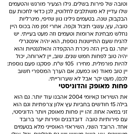
וטובה של פירות בשלים. גילו הצעיר מורגש והטעמים
שלו עדיין לא משתלבים לחלוטין, לכן כדאי לחכות עם
הבקבוק שנה. בטעמים גילינו גוון שזיפי, מינרליות
טובה, עץ, עשבי תיבול וקפה. אחרי זמן מה בכוס היין
נחלש מבחינת ארומות וטעמים וזה מעט בעייתי. יש
להניח שעם התיישנות נוספת, הוא יהיה אינטגרלי
יותר. גם ביין הזה ניכרת ההקפדה והאלגנטיות והוא
יהיה טוב לפחות חמש שנים. שוב, יין לארוחה, יכול
להיות פורמלית. מחירו  105 ש"ח. פסקנו פעם נוספת:
יין טוב מאוד (או כמעט, אם הערך המספרי חשוב
לכם), מעט יקר אבל לא שערורייתי.
פחות מאופק והדוניסטי
את השיראז קאיומי 2004 אהבנו עוד יותר. גם הוא
בילה 15 חודשים בחביות עץ אלון צרפתיות וגם הוא
זני במאה אחוז. זהו יין פחות מאופק ויותר הדוניסטי,
עם פירותיות טובה  דובדבנים ופירות יער ברובד
אחד. הרובד השני, השיראזי האופייני מלא בטעמים