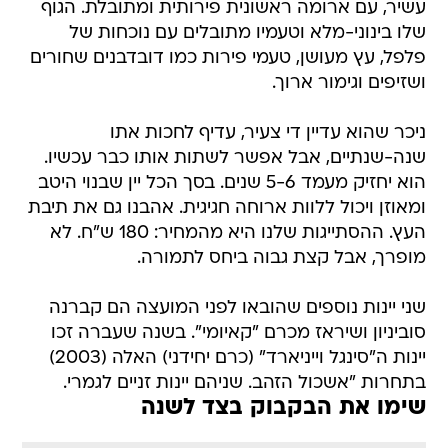
עשיר, עם ארומה ראשונית פירותית ומתובלת. הגוף
שלו בינוני-מלא וטעמיו מתובלים עם נוכחות של
פלפל, עץ מעושן, טעמי פירות כמו דובדבנים שחורים
ושזיפים וגימור ארוך.
ניכר שהוא עדיין די צעיר, עדיף לחכות אתו
שנה-שנתיים, אבל אפשר לשתות אותו כבר עכשיו.
הוא יחזיק מעמד 5-6 שנים. בסך הכל יין שבנוי היטב
ומאוזן ויכול ללוות ארוחה חגיגית. אהבנו גם את תיבת
העץ. ההסתייגות שלנו היא מהמחיר: 180 ש"ח. לא
מופרך, אבל קצת גבוה ביחס לתמורה.
שני יינות נוספים שהובאו לפני המועצה הם קברנה
סוביניון ושיראז מכרם "קאיומי". בשנה שעברה זכו
יינות ה"סינגל וייניארד" (כרם יחידני) האלה (2003)
בתחרות "אשכול הזהב. שניהם יינות זניים לגמרי.
שימו את הבקבוק בצד לשנה