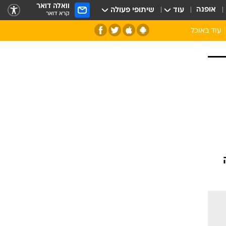
וואלה דואר
אופנה
עוד
שיתופי פעולה
קרא דואר
עוד באוכל
סנהדרינק
אומנות הבישול
מדריך הבישול
חדש על המדף
מאמן המטבח
יין ואלכוהול
הסדנה
ביקורת יין
כל הכתבות
אקססוריז
כתבו לנו
ספרי בישול