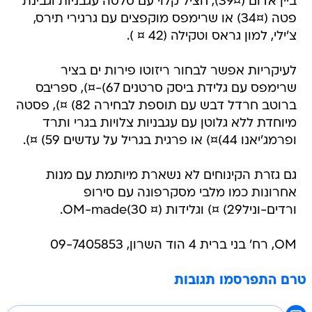
ביין אדום (39¤), חציל קלוי עם סלסה עגבניות וגבינת
פטה (34¤) או שרימפס מוקפצים עם גרגירי תירס,
צ'ילי, למון גראס וטקילה (42 ¤ ).
לעיקריות אפשר לבחור ריזוטו פירות ים בציר
שרימפס עם גלידת ביסק סרטנים 67)-¤), ספריבס
ברוטב חרדל דבש עם תוספת לבחירה 82) ¤), פסטה
מיוחדת ללא גלוטן עם עגבניות צלויות בגרי ותרד
ופרמג'יאנו 44)¤) או פרגית בגריל על עדשים 59) ¤).
גם גזרת הקינוחים לא נשארת מיותמת עם מנות
אחרונות כמו מלבי מסקרפונה עם סירופ
ורדים-וניל29) ¤) וגלידות OM-made(30 ¤).
OM, רח' בני ברית 4 הוד השרון, 09-7405853
טרם התפרסמו תגובות