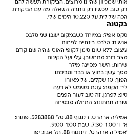
אותי שמכיוון שהיינו מרוצים, הביקורת תעשה להם
רק טוב. עכשיו רק נותרה השאלה מה עם הביקורת
הכה שלילית על 10,220 הימים שלי.
בקטנה
סקס אפיל: במיוחד כשבמקום ישבו שני סלבס
אנשים: סלבס. בינתיים לפחות
עיצוב: ללא שום סימן לקופי האוס שהיה שם קודם
מצב רוח: מתחשבן. עלי ועל הקינוח
שירות: הישר מסיינה מילר
מסך עשן: בחוץ או בבר וסביבתו
הפוך: 10 שקלים, של מאורו
ליד הקפה: עוגת משמש לא רעה
טיפ: לפרגן. זה טוב לעור הפנים
שורה תחתונה: התחלה מבטיחה
אמיליה ארהרט. דיזנגוף 88. טל' 5283888. פתוח:
א'-ו' 7:30-1:00, שבת 9:00-1:00.
'אמיליה ארהרט', דיזנגוף 88, תל אביב יפו