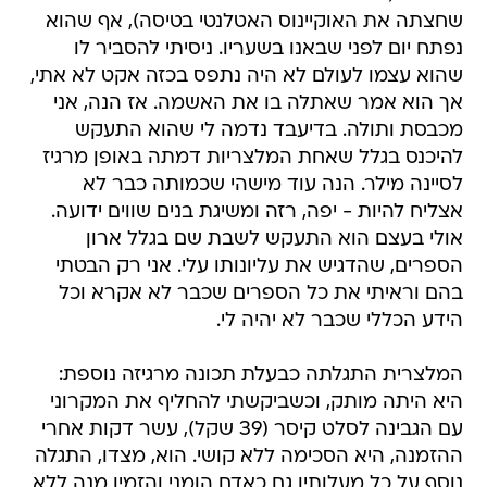
שחצתה את האוקיינוס האטלנטי בטיסה), אף שהוא
נפתח יום לפני שבאנו בשעריו. ניסיתי להסביר לו
שהוא עצמו לעולם לא היה נתפס בכזה אקט לא אתי,
אך הוא אמר שאתלה בו את האשמה. אז הנה, אני
מכבסת ותולה. בדיעבד נדמה לי שהוא התעקש
להיכנס בגלל שאחת המלצריות דמתה באופן מרגיז
לסיינה מילר. הנה עוד מישהי שכמותה כבר לא
אצליח להיות - יפה, רזה ומשיגת בנים שווים ידועה.
אולי בעצם הוא התעקש לשבת שם בגלל ארון
הספרים, שהדגיש את עליונותו עלי. אני רק הבטתי
בהם וראיתי את כל הספרים שכבר לא אקרא וכל
הידע הכללי שכבר לא יהיה לי.
המלצרית התגלתה כבעלת תכונה מרגיזה נוספת:
היא היתה מותק, וכשביקשתי להחליף את המקרוני
עם הגבינה לסלט קיסר (39 שקל), עשר דקות אחרי
ההזמנה, היא הסכימה ללא קושי. הוא, מצדו, התגלה
נוסף על כל מעלותיו גם כאדם הומני והזמין מנה ללא