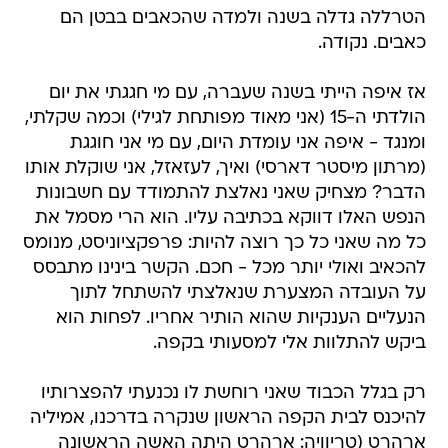
הטרללה גדלה בשנה ולמדה שהכאבים בבטן הם
כאבים. נקודה.
אז איפה הייתי בשנה שעברה, עם מי חגגתי את יום
הולדתי ה-15 (אני מאוד מפותחת לגילי) וכמה שקלתי,
ומנגד - איפה אני עומדת היום, עם מי אני חוגגת
(מרתון מיסטר דארסי) ואיך, לעזאזל, אני שוקלת אותו
הדבר? מצחיק שאני נאלצת להתמודד עם חשבונות
הנפש האלו דווקא בכתיבה עליו. הוא הרי מסמל את
כל מה שאני כל כך רוצה להיות: פרפקציוניסט, מנומס
להכאיב ואולי יותר מכל - חכם. הקשר בינינו מתבסס
על העובדה המצערת שנאלצתי להשתחל לתוך
הנעליים הענקיות שהוא הותיר אחריו. לפחות הוא
ביקש להתלוות אלי למסעותי בקפה.
רק בגלל הכבוד שאני רוחשת לו נכנעתי להפצרותיו
להיכנס לבית הקפה הראשון שנקרה בדרכנו, אמיליה
ארהרט (טריוויה: ארהרט היתה האשה הראשונה