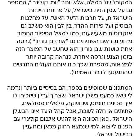
המקובל של המילה, אלא יותר "יומן קולינרי", המספר
גם על שמן הזית בישראל, על פריחת הייננות
הישראלית, על תרבות ה"על האש", על מחלבות
הבוטיק ועל פירות ההדר. בין לבין הוא משלב גם
אנקדוטות משעשעות, כמו למשל הסיפור החמוד
מדוע נקראים הפתיתים גם "אורז בן גוריון" (גרסה
אחת טוענת שבן גוריון הוא שחשב על המוצר הזה
בזמן הצנע וגרסה אחרת, כנראה קרובה יותר
למציאות, מספרת שכך כינו אותם העולים החדשים
שהתגעגעו לדבר האמיתי).
המתכונים שמופיעים בספר, הם בסיסיים ביותר ונדמה
לי שאין כמעט בשלן ישראלי שצריך עדיין שיזכירו לו
איך מכינים חומוס, שקשוקה, פלפלים ממולאים,
פתיתים או חלה לשבת, אבל קהל היעד אינו הבשלן
הישראלי, כאן הכוונה היא להגיש אלבום קולינרי עם
הפנים לייצוא, למי שנמצא רחוק מכאן ומתעניין
בבישול ישראלי.