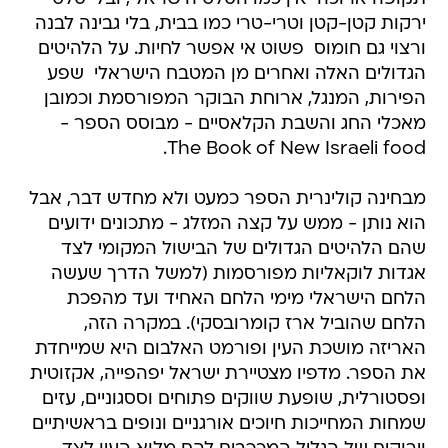
ירקות קטן-קטן וטרי-טרי כמו בבית, בלי גבינה לבנה
ורצוי גם חומוס  פשוט אי אפשר לחיות. על הלהיטים
הגדולים האלה ואחרים מן המטבח הישראלי  שפע
הפירות, המנגל, ארוחת הבוקר המפורסמת וכמובן
מאכלי החג והשבת הקלאסיים - מבוסס הספר -
The Book of New Israeli food.
מבחינה קולינרית הספר כמעט ולא מחדש דבר, אבל
הוא נותן - ממש על קצה המזלג - מתכונים ידועים
שהם הלהיטים הגדולים של הבישול המקומי לצד
אגדות לוקאליות מפורסמות (למשל הדרך שעשה
הלחם הישראלי מימי הלחם האחיד ועד מהפכת
הלחם שהוביל ארז קומרובסקי). במקרה הזה,
האריזה מושכת העין ופורמט האלבום היא שמייחדת
את הספר. מדפיו מצטיירת ישראל יפהפייה, אקזוטית
ופסטורלית, שופעת שווקים פתוחים וססגוניים, עזים
שמחות המחייכות חיוכים אורגניים ונופים בראשיתיים