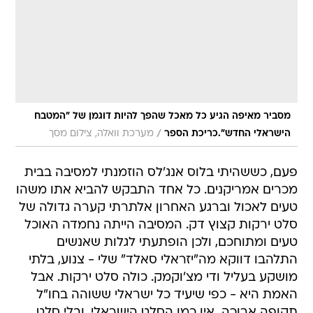
מסביר מאיפה הגיע כל מאכל שהפך להיות דוגמן של "המטבח
/
הישראלי החדש".כריכת הספר
מערכת וואלה, צילום מסך
פעם, כששהיתי בלוס אנג'לס הוזמנתי למסיבה בבית
מכרים אמריקנים. כל אחד התבקש להביא אתו משהו
טעים לאכול וברגע האחרון אלתרתי קערה גדולה של
סלט ירקות קצוץ דק. המסיבה הייתה נחמדה האוכל
טעים ומתוחכם, ולכן הופתעתי לגלות שאנשים
התלהבו דווקא מה"יזראלי סאלד" שלי - צנוע, בלתי
מושקע בעליל ודי מצ'וקמק. כולה סלט ירקות. אבל
האמת היא - כפי שיעיד כל ישראלי ששוהה בחו"ל
תקופה ארוכה  אין כמו הסלט הישראלי, ובלי סלט