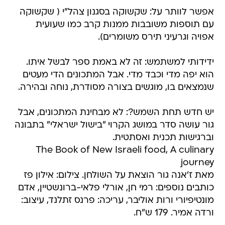
אפשר לוותר על: שקשוקה בסגנון צהל"י ( שקשוקה
עם תוספות משובבות ממנות קרב כמו שעועית
אפויה וגרעיני תירס משומרים).
ידידותי למשתמש: זה לא באמת ספר לבשל איתו.
הוא יפה מדי וכבד מדי. אבל המתכונים הדי מעטים
שנמצאים בו, מוגשים בצורה מסודרת, נוחה ובהירה.
יש חדש תחת השמש?: לא מבחינת המתכונים, אבל
גור עושה סדר במושג הקרוי "בישול ישראלי" בתבונה
וברגישות תכנית ואסתטית.
The Book of New Israeli food, A culinary
journey
מאת ז'אנה גור הוצאת על השולחן. צילום: אילון פז
כותבים נוספים: רמי חן, אורלי פלאי-ברונשטיין, אדם
מונטיפיורי ורות אוליבר, עריכה: פרנס זתלנד, עיצוב:
ורדה אמיר. 179 ש"ח.