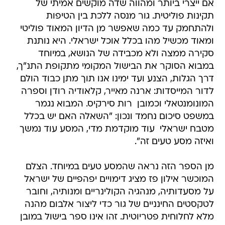
אם ייצרי ביותר ומהווה שדה מוקשים אמיתי של
תקינות פוליטית. גור מנסה ללכת בין הטיפות
ולהתחמק עד כמה שאפשר מן הדיון המאוד פוליטי
ומאוד מכשיל מהו בכלל אוכל ישראלי. היא נותנת
סקירה ממצה ולא מכבידה של הנושא, במיוחד
במבוא הסוקר את הבישול המקומי מתקופת התנ"ך,
דרך הגלות, הצנע ועד ימינו אנו תוך מתן כבוד הולם
לדור המייסדות: ארנה מאייר, קלאודיה רודן וספרה
המונומנטאלי וכמובן  רות סירקיס. המבוא נגמר
במשפט סיכום נחמד ונכון: "השאלה האם יש בכלל
מטבח ישראלי  עוד מוקדמת מדי, המסע עוד נמשך
ואיזה מסע טעים זה".
מן הספר הזה נראה שהמסע טעים במיוחד. הצלם
המוכשר אילון פז מציג דימויים יפהפיים של ישראל
על מסעדותיה, מנהגיה הקולינריים ומנותיה, וחובר
לטקסטים החינניים של גור כדי ליצור אלבום מהנה
מלא לחלוחית פטריוטית. זהו אינו ספר בישול במובן