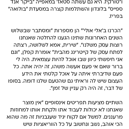
ו"טורקיז. היא גם עשתה סטאז' במאפייה "בייקר אנד
ספייס" בלונדון והשתלמות קצרה במסעדת "בולואה"
בפריז.
"הכרנו ב'אלי אולי'" הן מספרות "ומסתבר שבשלוש
השנים האחרונות שתינו הגענו להחלטה שאנחנו
רוצות עסק משלנו". "שירית, אמא לשלושה, רצתה
לפתח עסק של קייטרינג מהבית" אומרת קפלן, "וגם
אני חיפשתי כיוון שבו אוכל להיות עצמאית. היה לי
ברור שאם אי פעם אעשה משהו, זה יהיה אתה. כל
פעם שדיברתי איתה על אוכל קלטתי את הידע
העצום שיש לה וראיתי גם שהטעם שלנו דומה. בסופו
של דבר, זה היה רק עניין של זמן".
השתיים מציעות תפריטים אינסופיים "אין מוצר
שאנחנו לא יכולות לעבוד אתו ולקחת אותו למחוזות
מרעננים. למשל אם לקוח יגיד שעגבניות זה מה שהוא
הכי אוהב, נשב ונחשוב על כל הווריאציות שיש