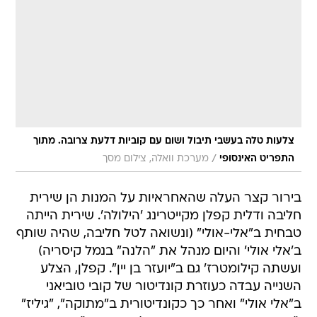
צלעות טלה בעשבי תיבול ושום עם קוביות דלעת צרובה. מתוך
/
התפריט האינסופי
מערכת וואלה, צילום מסך
בירור קצר העלה שהאחראיות על המנות הן שירית
חליבה ודלית קפלן מקייטרינג 'הילולה'. שירית הייתה
טבחית ב"אלי-אולי" (ונשואה לטל חליבה, שהיה שותף
ב'אלי אולי' והיום מנהל את "הלנה" בנמל קיסריה)
ועשתה קילומטרז' גם ב"יועזר בן יין". קפלן, הצלע
השנייה עבדה כעוזרת קונדיטור של קובי טוביאני
ב"אלי אולי" ואחר כך כקונדיטורית ב"מתוקה", "גיליז"