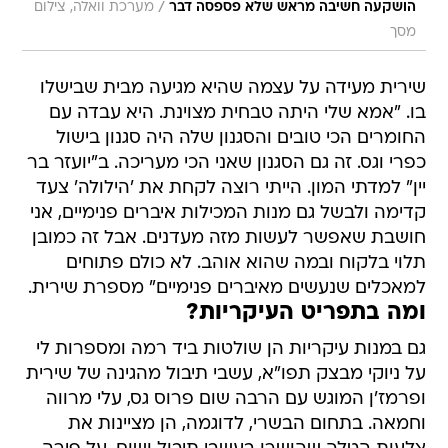
/
הושקעה חשיבה מראש שלא פספסה דבר
מערכת וואלה, צילום
מסך
שירית מעידה על עצמה שהיא מגיעה מבית שבישלו
בו. "אמא שלי היתה טבחית מצוינת. היא עבדה עם
החומרים הכי טובים והסגנון שלה היה סגנון בישול
כפרי וגס. זה גם הסגנון שאני הכי מעריכה. ב"יועזר בר
יין" למדתי המון. הייתי רוצה לקחת את 'הילולה' צעד
קדימה ולבשל גם מנות המכילות איברים פנימיים, אני
חושבת שאפשר לעשות מזה מעדנים. אבל זה כמובן
תלוי בלקוח ובמה שהוא אוהב. לא כולם פתוחים
למאכלים שנעשים מאיברים פנימיים" מספרת שירית.
ומה בתפריט העיקריות?
גם במנות עיקריות הן שולטות ביד רמה ומספרות לי
על ניוקי מבצק תפו"א, עשבי תיבול מהגינה של שירית
ופרמז'ן המוגש עם הרבה שום פרוס גס, עלי מרווה
וחמאה. בתחום הבשרי, לדוגמה, הן מציינות את