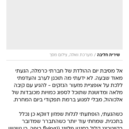
/
שירית חליבה
מערכת וואלה, צילום מסך
אל מסיבת יום ההולדת של חברתי כרמלה, הגעתי
מאוד שבעה. לא ידעתי מה תוכנן לערב והעדפתי
ללכת על אופציית מזעור הנזקים - להגיע עם קיבה
מלאה ומדושנת שתוכל לספוג כמויות מכובדות של
אלכוהול, מבלי לפגוע ברמת תפקודי ביום המחרת.
כשהגעתי, הופתעתי לגלות שמזון דווקא כן נכלל
בתכנית. שמחתי עוד יותר כשהתברר שמדובר
בקייטרינג קליל בסגנון פליינג ((flying בופה, כי נשנוש