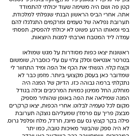
קטן פה ושם היה משימה שעוד יכולתי להתמודד
אתה. אחרי הביס הראשון הבנתי שנפלתי למלכודת.
תערובת נפלאה של טעמים ומרקמים התגלגלו להם
בפי ומאותו הרגע פשוט לא יכולתי להפסיק. תפסתי
עמדה ליד המטבח וארבתי למנות היוצאות.
ראשונות יצאו כפות מסודרות על מגש שמולאו
בטרטר אנטיאס וסלק צלוי עם עלי כוסברה, שומשום
וקצח קלוי. הגשתי את הכף אל הפה ומיד התחוור לי
שמדובר כאן בעסק מקצועי ביותר. מזמן כבר לא
נתקלתי ברמה גבוהה כזו. הדיוק של המנה היה
מוחלט, החל ממינון כמויות המרכיבים וכלה בגודל
המנה שמילאה את הפה באופן שהותיר מספיק
מקום לכל טעמיה לבלוט. אחרי הכפות, יצאו קרקרים
מבצק פריך עם פרמז'ן שמעליהם נוצקה תערובת
פילה בקר קצוץ גס עם מיונז, חרדל, מלח ופלפל גרוס.
לא היה ספק שהבשר מאיכות טובה, כמו יתר