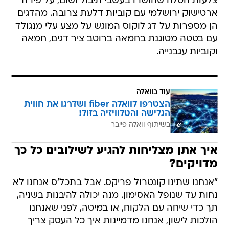
צלעות הטלה שהושרו בעשבי תיבול ושום, על פירה
ארטישוק ירושלמי עם קוביות דלעת צרובה. מהדגים
הן מספרות על דג לוקוס המוגש על מצע עלי מנגולד
עם בטטה מטוגנת בחמאה ברוטב ציר דגים, חמאה
וקוביות עגבנייה.
עוד בוואלה
הצטרפו לוואלה fiber ושדרגו את חווית
הגלישה והטלוויזיה בזול!
בשיתוף וואלה פייבר
איך אתן מצליחות להגיע לשילובים כל כך
מדויקים?
"אנחנו שתינו קונטרול פריקס. אבל בתכל'ס אנחנו לא
נחות עד שנופל האסימון. מנה יכולה להיבנות בשניה,
תך כדי שיחה עם הלקוח, או במיטה, לפני שאנחנו
הולכות לישון, אנחנו מדמיינות איך כל העסק צריך