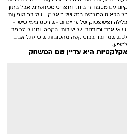
בעובדה זו, זה בהחלט הישג משמעותי לצלוח 11 שנות
קיום עם מטבח די בינוני ותפריט סכיזופרני. אבל בתוך
כל הכאוס המדהים הזה של ביאליק - של בר הופעות
בלילה ופישפשוק של עדיים וטי-שירטס בימי שישי -
יש אי אחד ומובחר של יציבות  הקפה. ותנו לי לספר
לכם, שמדובר בכוס קפה מהטובות שיש לתל אביב
להציע.
אקלקטיות היא עדיין שם המשחק