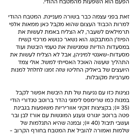
הפעם הוא השפעות מהמטבח ההודי.
זאת בפני עצמה כבר בשורה מעניינת. המטבח ההודי
למרות הכבוד העצום שהוא מקבל כאן ממאות אלפי
תרמילאים לשעבר, לא הצליח באמת לעשות את
הפיוז'ן המתבקש. הוא נשאר כנושא מרכזי קשיח
במסעדות הודיות שמגישות את טעמי היבשת ועוד
מסעדות-שאנטי למיניהן, אבל לא הצליח לעשות את
התהליך שעשה האוכל האסייתי למשל. אולי צמד
היועצים של ביאליק החליטו שזה זמנו לחלחל למנות
מערביות מקובלות.
נציגות כזו עם נגיעות של תת היבשת אפשר לקבל
במנות כמו שרימפס לימוני נהדר ברוטב טנדורי הודי
(35 ¤); בקציצות זוקיני אווריריות משופעות בגבינת
פטה ברוטב יוגורט ונענע המוגשות עם אורז לבן ובר
ועשבי תיבול (40 ¤); ובמנה שהיא התגלמות של
שלמות ואמורה להוביל את המטבח בחורף הקרוב -