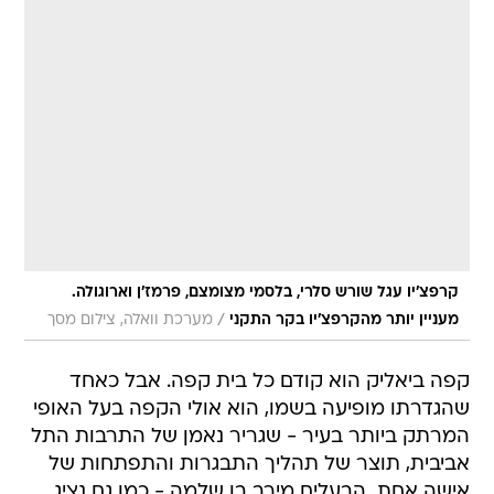
קרפצ'יו עגל שורש סלרי, בלסמי מצומצם, פרמז'ן וארוגולה.
/
מעניין יותר מהקרפצ'יו בקר התקני
מערכת וואלה, צילום מסך
קפה ביאליק הוא קודם כל בית קפה. אבל כאחד
שהגדרתו מופיעה בשמו, הוא אולי הקפה בעל האופי
המרתק ביותר בעיר - שגריר נאמן של התרבות התל
אביבית, תוצר של תהליך התבגרות והתפתחות של
אישה אחת  הבעלים מירב בן שלמה - כמו גם נציג