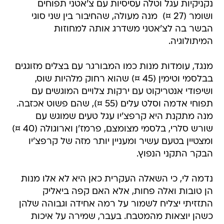
נקניקיות עגל וטלה עסיסיות עם צ'אטני תפוחים
ושומר (27 ¤)  מנה מעולה, שהחיבור בין שני סוגי
הבשר בה לצ'אטני משדרג אותה למחוזות
המיתולוגיה.
מנגד, עומדות מנות כמו המבורגר עם בצלים מזוגגים
בבלסמי וטימין (45 ¤) שהוא רחוק מלהיות שוס,
ושיפודי אנטריקוט עם ירקות צלויים המוגשים עם
תפוחי אדמה וסלט עלים (55 ¤), שהם פשוט אכזבה.
מנה מתקנת היא קרפצ'יו עגל טעים שמוגש עם
שורש סלרי, בלסמי מצומצם, פרמז'ן וארוגולה (40 ¤)
ומצטיין בטעם עשיר ומעניין יותר מזה של קרפצ'יו
הבקר התקני הנפוץ.
נדמה לי, כי השאלה העקרית כאן היא לא אלו מנות
הן טובות ואלה פחות, אלא האם קפה ביאליק
התזזיתי יצליח לשמור על רמה אחידה וגבוהה שלהן
כשהן יוצאות מהמטבח. בעבר, שמירה על איכות