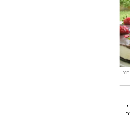
דנה
י
ר