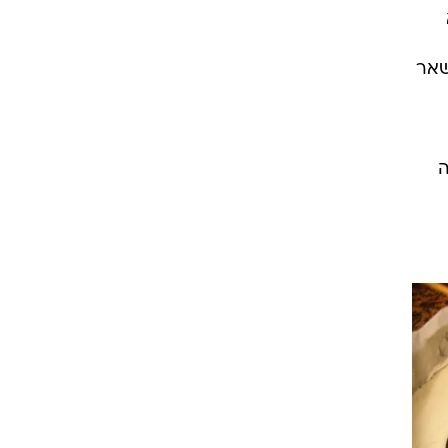
שאר
ה