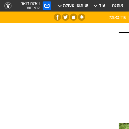
וואלה דואר
אופנה
עוד
שיתופי פעולה
קרא דואר
עוד באוכל
סנהדרינק
אומנות הבישול
מדריך הבישול
חדש על המדף
מאמן המטבח
יין ואלכוהול
הסדנה
ביקורת יין
כל הכתבות
אקססוריז
כתבו לנו
ספרי בישול