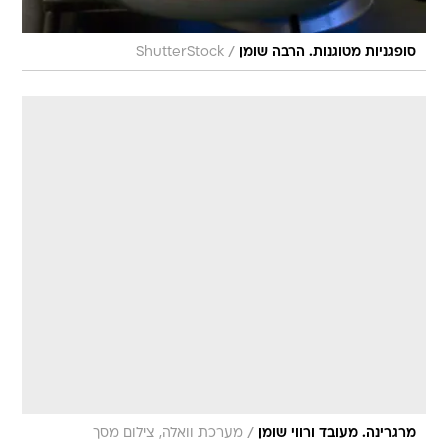
/
סופגניות מטוגנות. הרבה שומן
ShutterStock
/
מרגרינה. מעובד ורווי שומן
מערכת וואלה, צילום מסך