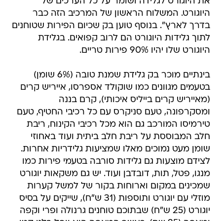
את היוגורט לגלידה ושומר על כל הערכים של
היוגורט. המשלוח הראשון של המרכיב הזה כבר
בדרך לארץ". בנוסף טוען בק שכיום הפירות שטוחנים
לתוך גלידות היוגורט הם לרוב קפואים. בגלידת
היוגורט שלו יהיו 90% פירות טריים.
בינתיים מוכר בק גלידת שמנת טובה (6% שומן)
בטעמים מגוונים כמו שוקולד אספרסו, אייריש קרים
(מאייריש קרים בייליס איכותי), קרם בננה
ומסקרפונה, טעם סניקרס עם כל רכיבי החטיף, טעם
טירמיסו המורכב גם הוא מכל רכיבי הקינוח, ריבת
חלב המבוססת על ריבת חלב ביתית ועוד באחוזי
שומן מעט נמוכים מאלו שמציעות גלידריות אחרות.
לצידם מוצעות גם גלידות סורבה בטעמי פירות כמו
מנגו, פטל, תות, דובדבן ועוד. יש גם משקאות יוגורט
שמכינים במקום וארוחות בקור של למשל קערות
מוזלי עם יוגורט ותוספות (31 ש"ח), שייקים על בסיס
יוגורט (25 ש"ח) שבתוכם טוחנים גרנולה ופרי וקפה