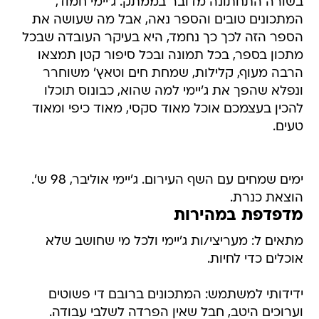
בשורה התחתונה מדובר בממתק. ג'יימי חמוד,
המתכונים טובים והספר נאה, אבל מה שעושה את
הספר הזה לכך כך נחמד, היא בעיקר העובדה שבכל
מתכון בספר, בכל תמונה ובכל סיפור קטן תמצאו
הרבה מעוף, קלילות, שמחת חים וטאץ' משוחרר
ונפלא שהפך את ג'יימי למה שהוא, כבונוס תוכלו
להכין בעצמכם אוכל מאוד סקסי, מאוד כיפי ומאוד
טעים.
ימים שמחים עם השף העירום. ג'יימי אוליבר, 98 ש'.
הוצאת כנרת.
מדפדפת במהירות
מתאים ל: מעריצי/ות ג'יימי ולכל מי שחושב שלא
אוכלים כדי לחיות.
ידידותי למשתמש: המתכונים ברובם די פשוטים
וערוכים היטב, חבל שאין הפרדה לשלבי עבודה.