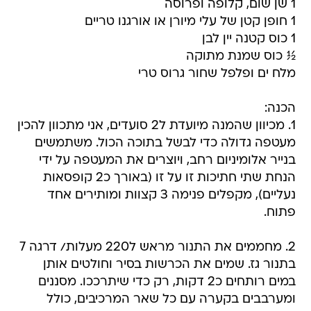
1 שן שום, קלופה ופרוסה
1 חופן קטן של עלי מיורן או אורגנו טריים
1 כוס קטנה יין לבן
½ כוס שמנת מתוקה
מלח ים ופלפל שחור גרוס טרי
הכנה:
1. מכיוון שהמנה מיועדת ל2 סועדים, אני מתכוון להכין
מעטפה גדולה כדי לבשל בתוכה הכול. משתמשים
בנייר אלומיניום רחב, ויוצרים את המעטפה על ידי
הנחת שתי חתיכות זו על זו (באורך כ2 קופסאות
נעליים), מקפלים פנימה 3 קצוות ומותירים אחד
פתוח.
2. מחממים את התנור מראש ל220 מעלות/ דרגה 7
בתנור גז. שמים את הכרשות בסיר וחולטים אותן
במים רותחים כ2 דקות, רק כדי שיתרככו. מסננים
ומערבבים בקערה עם כל שאר המרכיבים, כולל