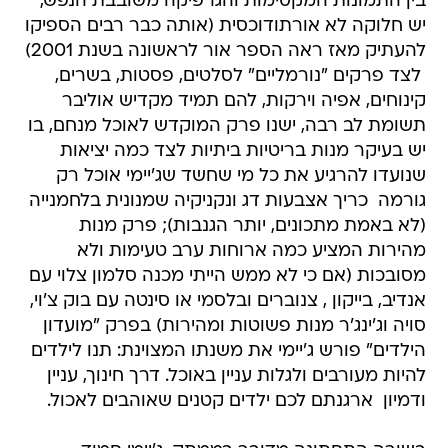
בין התמונות המקסימות והגרפיקה משובבת הנפש,
יש חלוקה לא אורתודוכסית (אותה כבר רבים הספיקו
להעתיק מאז ראה הספר אור לראשונה בשנת 2001)
 לצד פרקים "נורמליים" לסלטים, פסטות, בשרים,
קינוחים, אפיה וירקות, להם תמיד מקדיש אוליבר
תשומת לב רבה, ישנו פרק המוקדש לאוכל מנחם, בו
יש בעיקר מנות בריטיות ביתיות לצד כמה יציאות
שנועדו להרגיע את כל מי שחשד שג'יימי אוכל רק
גורמה  כריך אצבעות דג ונקניקיה שמנונית בלחמנייה
(לא באמת מתכונים, יותר הגנבות); פרק מנות
מהירות המציע כמה ארוחות ערב טעימות ולא
מסובכות (אם כי לא ממש הייתי מכנה סלמון צלוי עם
אנדיב, בייקון , צנוברים ובלסמי או סינטה עם בוק צ'וי,
סויה וג'ינג'ר מנות פשוטות ומהירות) בפרק "מועדון
הילדים" פורש ג'יימי את משנתו המצוינת: תנו לילדים
להיות מעורבים ולגלות עניין באוכל. דרך חינוך, עניין
ודמיון  ארגנתם לכם ילדים קטנים שאוהבים לאכול.