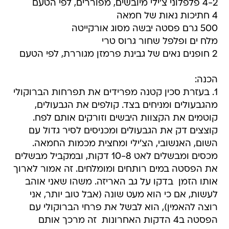
4-2 פלפלוני צ'ילי מיובשים, מפוררים, לפי הטעם
4 חתיכות נאות של חמאה
500 גרם פסטה יבשה מסוג אורקייטה
מלח ים ופלפל שחור גרוס טרי
2 חופנים נאים של גבינת פרמזן מגוררת, לפי הטעם
הכנה:
1. בעזרת סכין קטנה מפרידים את תפרחות הברוקולי
מהגבעולים ומניחים בצד. קולפים את הגבעולים,
קוטמים את הקצוות היבשים וזורקים אותם לפח.
קוצצים דק את הגבעולים ומכניסים לסיר גדול עם
השום, האנשובי, הצ'ילי ומחצית מכמות החמאה.
מכסים ומבשלים לאט 10-8 דקות, ובמקביל מבשלים
את הפסטה במים רותחים ומומלחים. זה אמור לארוך
אותו הזמן  בדקו על גב האריזה. משהו שאני אוהב
לעשות, אם כי הוא מעט שונה (אבל טוב יותר, אני
רוצה להאמין), הוא לבשל את פרחי הברוקולי עם
הפסטה ב4 הדקות האחרונות  זה מרכך אותם