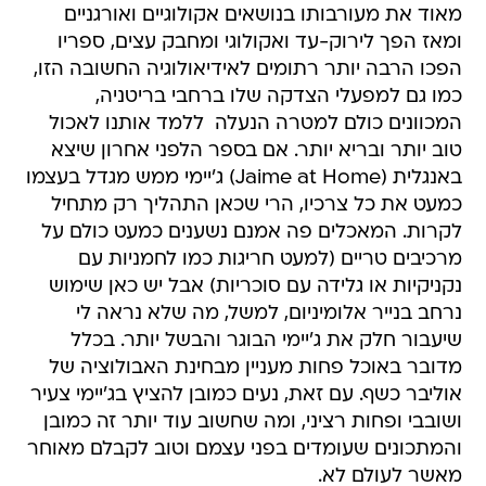
מאוד את מעורבותו בנושאים אקולוגיים ואורגניים
ומאז הפך לירוק-עד ואקולוגי ומחבק עצים, ספריו
הפכו הרבה יותר רתומים לאידיאולוגיה החשובה הזו,
כמו גם למפעלי הצדקה שלו ברחבי בריטניה,
המכוונים כולם למטרה הנעלה  ללמד אותנו לאכול
טוב יותר ובריא יותר. אם בספר הלפני אחרון שיצא
באנגלית (Jaime at Home) ג'יימי ממש מגדל בעצמו
כמעט את כל צרכיו, הרי שכאן התהליך רק מתחיל
לקרות. המאכלים פה אמנם נשענים כמעט כולם על
מרכיבים טריים (למעט חריגות כמו לחמניות עם
נקניקיות או גלידה עם סוכריות) אבל יש כאן שימוש
נרחב בנייר אלומיניום, למשל, מה שלא נראה לי
שיעבור חלק את ג'יימי הבוגר והבשל יותר. בכלל
מדובר באוכל פחות מעניין מבחינת האבולוציה של
אוליבר כשף. עם זאת, נעים כמובן להציץ בג'יימי צעיר
ושובבי ופחות רציני, ומה שחשוב עוד יותר זה כמובן
והמתכונים שעומדים בפני עצמם וטוב לקבלם מאוחר
מאשר לעולם לא.