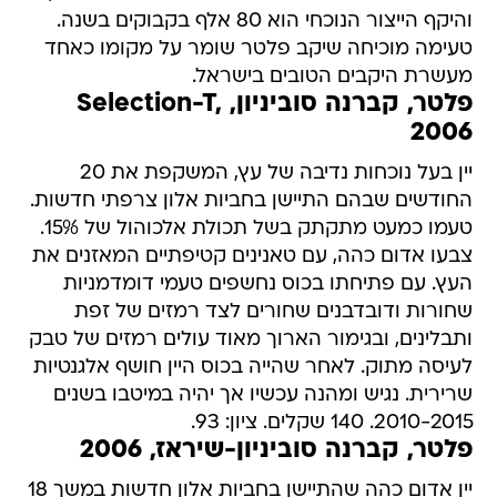
והיקף הייצור הנוכחי הוא 80 אלף בקבוקים בשנה.
טעימה מוכיחה שיקב פלטר שומר על מקומו כאחד
מעשרת היקבים הטובים בישראל.
פלטר, קברנה סוביניון, Selection-T,
2006
יין בעל נוכחות נדיבה של עץ, המשקפת את 20
החודשים שבהם התיישן בחביות אלון צרפתי חדשות.
טעמו כמעט מתקתק בשל תכולת אלכוהול של 15%.
צבעו אדום כהה, עם טאנינים קטיפתיים המאזנים את
העץ. עם פתיחתו בכוס נחשפים טעמי דומדמניות
שחורות ודובדבנים שחורים לצד רמזים של זפת
ותבלינים, ובגימור הארוך מאוד עולים רמזים של טבק
לעיסה מתוק. לאחר שהייה בכוס היין חושף אלגנטיות
שרירית. נגיש ומהנה עכשיו אך יהיה במיטבו בשנים
2010-2015. 140 שקלים. ציון: 93.
פלטר, קברנה סוביניון-שיראז, 2006
יין אדום כהה שהתיישן בחביות אלון חדשות במשך 18