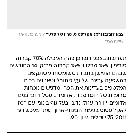
/
צבע דובדבן ורמז אקליפטוס. טריו של פלטר
מערכת וואלה,
צילום מסך
תערובת בצבע דובדבן כהה המכילה 70% קברנה
סוביניון, 15% מרלו ו-15% קברנה פרנק. 14 החודשים
שבהם התיישן בחביות משומשות משתקפים
בהשפעה עדינה של עץ מתובל וטאנינים רכים
המלטפים בעדינות את הפה ומדגישים נוכחות
מרומזת של דומדמניות אדומות, פטל ודובדבנים
אדומים. יין רך, עגול, נדיב ובעל גוף בינוני, עם רמז
לאקליפטוס בגימור הבינוני-ארוך. שתו מעכשיו עד
2011. 75 שקלים. ציון: 90.