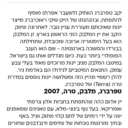
יקב טפרברג הוותיק (לשעבר אפרת) מוסיף
להתפתח, ובהנהגתו של היינן שיקי ראוכרברג מייצר
יינות שאיכותם מעוררת עניין גובר. לאחרונה שיווק
היקב את יין המלבק הזני הראשון בארץ. זן המלבק
הוא בעל היסטוריה ארוכה ומכובדת, שתחילתה
בבורדו והמשכה בארגנטינה - שם הוא הענב
הפופולרי ביותר כעת. כיום מגדלים אותו גם בישראל.
במיטבו המלבק מניב יינות מרוכזים מאוד בעלי צבע
עמוק. התנאים המיטביים לגידולו הם באדמת גיר.
להלן רשמיי מהיין הזה ומשלושה יינות נוספים בסדרת
טרה (Terra) של טפרברג.
טפרברג, מלבק, טרה, 2007
יין אדום כהה שהתפתח בחביות אלון צרפתי
ואמריקאי. בעל גוף בינוני-מלא, עם טאנינים שמאוזנים
יפה על ידי רמזים של לחם קלוי מתוק ווניל. באף
ובחיך מורגשת נוכחות של שזיפים ודובדבנים שחורים