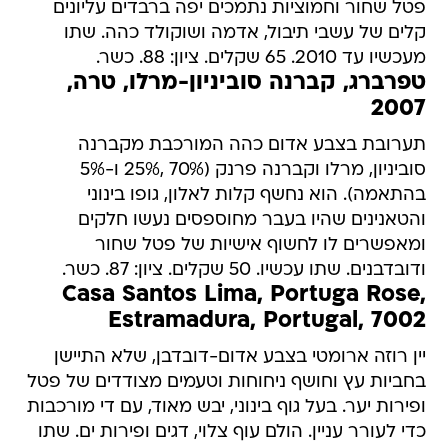
פטל שחור וחמוציות נתמכים יפה ברבדים עליונים
קלים של עשבי תיבול, אדמה ושוקולד כהה. שתו
מעכשיו עד 2010. 65 שקלים. ציון: 88. כשר.
טפרברג, קברנה סוביניון-מרלו, טרה,
2007
תערובת בצבע אדום כהה המורכבת מקברנה
סוביניון, מרלו וקברנה פרנק (70% ,25% ו-5%
בהתאמה). הוא נחשף קלות לאלון, גופו בינוני
והטאנינים שהיו בעבר מחוספסים נעשו חלקים
ומאפשרים לו לחשוף אישיות של פטל שחור
ודובדבנים. שתו עכשיו. 50 שקלים. ציון: 87. כשר.
Casa Santos Lima, Portuga Rose,
Estramadura, Portugal, 7002
יין רוזה ארומטי בצבע אדום-דובדבן, שלא התיישן
בחביות עץ וחושף ניחוחות וטעמים מצודדים של פטל
ופירות יער. בעל גוף בינוני, יבש מאוד, עם די מורכבות
כדי לעורר עניין. הולם עוף צלוי, דגים ופירות ים. שתו