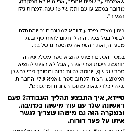
שאמרתי על שפים אחרים, אבי הוא לא המקרה,
מדובר במקצוען עם ותק של 15 שנה, למרות גילו
הצעיר".
ביטון מצידו מצדיע דווקא למבוגרים."כשהתחלתי
לבשל בגיל צעיר, היה לי חלום להיות שף ובעל
מסעדה, ואת ההשראה מהספרים של בני.
במשך השנים רציתי להוציא ספר משלי, שיהיה
חותמת איכות ופרי יצירה, אבל לא רציתי להוציא
ספר של שף, שנוטה להיות גבוה ומסובך מדי לבשלן
הממוצע. רציתי לכתוב ספר שאמא שלי והחברות
שלה יוכלו לשאוב מתוכו רעיונות ומתכונים".
סיידא, איך התבצע תהליך העבודה? פעם
ראשונה שלך עם עוד מישהו בכתיבה,
ובמקרה הזה גם מישהו שצריך לגשר
איתו על פער דורות.