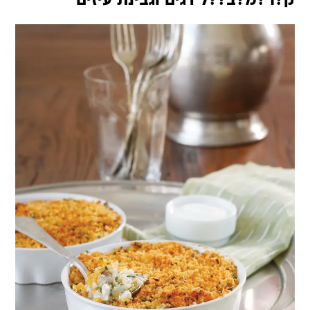
ק?ר?מ?ב??ל דגים וגבינת עיזים