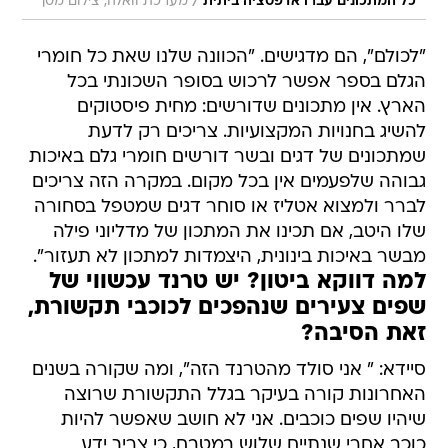
/
כל המתכונים עברו אדפטציה ביתית
מערכת וואלה, צילום מסך
"לכולם", הם מדגישים. "הכוונה שלנו שאת כל חומרי
הגלם בספר אפשר לרכוש בסופר השכונתי בכל
הארץ. אין מתכונים שדורשים: מחית פיסטוקים 
להשיג בחנויות המקצועיות. צריכים רק לדעת
שמתכונים של דגים ובשר דורשים חומרי גלם באיכות
גבוהה שלפעמים אין בכל מקום. במקרה הזה צריכים
לברר ולמצוא אטליז או סוחר דגים שמטפל בסחורה
שלו היטב, אם תכינו את המתכון של מדליוני פילה
מבשר באיכות בינונית, היצמדות למתכון לא תעזור".
למה דווקא ביטון? יש טרנד עכשווי של
שפים צעירים שנהפכים לכוכבי תקשורת,
זאת הסיבה?
סיידא: " אני סולד מהטרנד הזה", ומה שקורה בשנים
האחרונות קורה בעיקר בגלל התקשורת שרוצה
שיהיו שפים כוכבים. אני לא חושב שאפשר להיות
כוכב אחרי שנתיים שלוש במטבח, כי צריך ידע