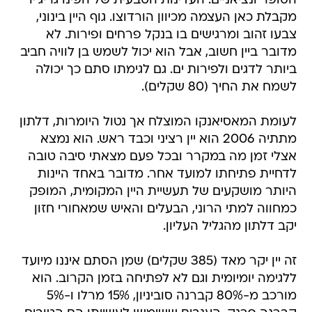
הסופר ונציאניים. העדינות הטבעית של הפינו גריג'יו
מקבלת כאן העצמה מכיוון הורדוצו. גוף היין בינוני,
צבעו זהוב ומרגישים בו בנקל פרחים ופירות. לא
מדובר ביין חשוב, אבל הוא יכול לשמש בן לוויה חביב
ביותר לדגים ולפירות ים. גם לגימתו סתם כך יכולה
לשמח את החיך (80 שקלים).
לעומת המאסיאנקו המוצלח אך נטול היומרות, דלתון
מתתיה 2006 הוא יין רציני וכבד ראש. הוא נמצא
אצלי זמן מה במקרר ובכל פעם מצאתי סיבה טובה
לדחיית פתיחתו למועד אחר. מדובר באחד היינות
היותר מושקעים של תעשיית היין המקומית, המופק
כמחווה למתי הרוני, הבעלים והאיש שמאחורי חזון
יקב דלתון מהגליל העליון.
זה יין יקר מאד (385 שקלים) שמן הסתם איננו מיועד
ללגימה יומיומית וגם לא לפתיחה בזמן הקרוב. הוא
מורכב מ-80% קברנה סוביניון, 15% מרלו ו-5%