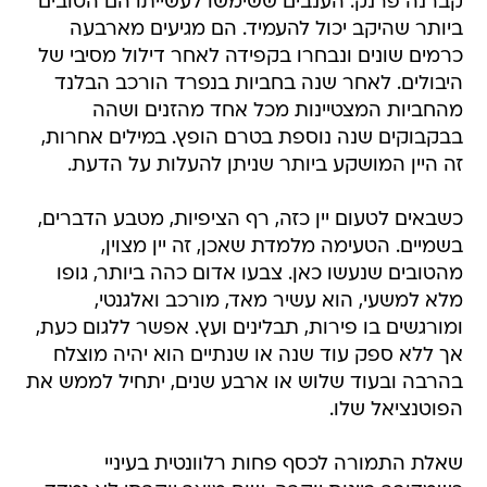
קברנה פרנק. הענבים ששימשו לעשייתו הם הטובים
ביותר שהיקב יכול להעמיד. הם מגיעים מארבעה
כרמים שונים ונבחרו בקפידה לאחר דילול מסיבי של
היבולים. לאחר שנה בחביות בנפרד הורכב הבלנד
מהחביות המצטיינות מכל אחד מהזנים ושהה
בבקבוקים שנה נוספת בטרם הופץ. במילים אחרות,
זה היין המושקע ביותר שניתן להעלות על הדעת.
כשבאים לטעום יין כזה, רף הציפיות, מטבע הדברים,
בשמיים. הטעימה מלמדת שאכן, זה יין מצוין,
מהטובים שנעשו כאן. צבעו אדום כהה ביותר, גופו
מלא למשעי, הוא עשיר מאד, מורכב ואלגנטי,
ומורגשים בו פירות, תבלינים ועץ. אפשר ללגום כעת,
אך ללא ספק עוד שנה או שנתיים הוא יהיה מוצלח
בהרבה ובעוד שלוש או ארבע שנים, יתחיל לממש את
הפוטנציאל שלו.
שאלת התמורה לכסף פחות רלוונטית בעיניי