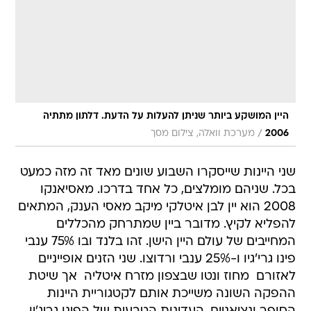
היין המושקע ביותר שניתן להעלות על הדעת. דלתון מתתיה
/
2006
מערכת וואלה, צילום מסך
שני היינות שייסקרו השבוע שונים מאד זה מזה כמעט
בכל. שניהם מומלצים, כל אחד בדרכו. מאסיאנקו
2008 הוא יין לבן איטלקי מיקב מאסי הענק, המתאים
להפליא לקיץ. מדובר ביין שמתרחק מהכללים
המחייבים של עולם היין הישן. זהו בלנד ובו 75% ענבי
פינו גרי'גיו ו-25% ענבי ורדוצו. שני הזנים אופייניים
לאזורם  מחוז ונטו שבצפון מזרח איטליה  אך שיטת
ההפקה השונה משייכת אותם לקטגוריית היינות