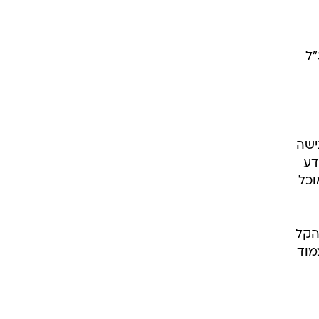
יהן כמנכ"ל
ישה
ידע
וכל
הקל
מוד