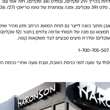
בין האופציות: קורנביף עם פטריות צלויות בכריך (29 שקלים), ובסלט (38 שקלים), חזה אווז עם
עגבניות שרי צלויות כריך (31 שקלים), סלט (39 שקלים), ומנה צמחונית של טופו טריאקי (27/ 36
 מתוך כוונה לייצר גם תחת המושג הרחב מזון מהיר ואיכו
גם בשר טעים, בריא ולא שמן. בנוסף תמצאו גם מנה של תפוחי אדמה צלויים בתנור (12 שקלי
ראשון  חמישי 11:00- 02:00, שישי 11:00 עד שעה לפני כניסת השבת, שבת שעה אחרי כניס