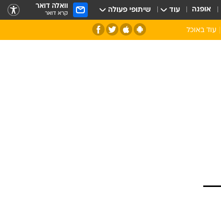
וואלה דואר
אופנה
עוד
שיתופי פעולה
קרא דואר
עוד באוכל
סנהדרינק
אומנות הבישול
מדריך הבישול
חדש על המדף
מאמן המטבח
יין ואלכוהול
הסדנה
ביקורת יין
כל הכתבות
אקססוריז
כתבו לנו
ספרי בישול