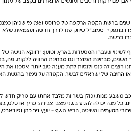
אבן עם ירקות ורטבים ומוגשים או נארזים בקצב של מזנון
אחרי עבודה משותפת לאורך מספר שנים ברשת הקפה ארקפה טל פרוסט (36) מי שכ
זולאי (32) שעבד לצדו בתפקיד סמנכ"ל שיווק פנו לדרך חדשה ועצמאית שלא
רו ברשת.
ף לשינוי שעברו המסעדות בארץ, וטוען: "דווקא הנישה של
שנים, מבחינת המוצר וגם מבחינת החוויה ללקוח. פה, בנ
fas הסכמנו שאנחנו רוצים להיכנס ולנסות לתת מענה טוב יותר. אספנו את ה
ו החיבה של ישראלים לבשר, הקפדה על גימור בהגשת הא
כב משבע מנות (כולן בשריות מלבד אחת) עם טריק חדש ל
 כל מנה יכולה להגיע בשני מצבי צבירה: כריך או סלט, בצ
ורי הטעמים והשיטה, הביא השף - יועץ ניב כהן (פודארט,