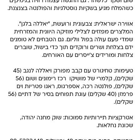
שום ושקר כלשהו". גם ההגשה עצמה רוויה בגימיקים
כשהמלח מגיע בשקיות נוסטלגיות והפולנטה בצנצנת.
אווירה ישראלית: צבעונית ורועשת, "יאללה בלגן".
המלצרים מפזזים לצלילי מוזיקה היוונית והמזרחית
שמדי פעם עולה בפול ווליום. גם הטבחים לא טומנים
ידם בצלחת ושרים ורוקדים תוך כדי בישול, שוברים
צלחות ומורידים צ'ייסרים עם האורחים.
טעימות: טחיגורט עם קבב מפורק ויאללה לנגב (45
שקלים), קלמרי של מושיקו  רכז רימונים ושום (56
שקלים), פולנטה רכה, אספרגוס, ראגו פטריות וים
פרמזן (40 שקלים) עוגת תפוחים בסיר של דתיים (56
שקלים).
אטרקציות תיירותיות סמוכות: שוק מחנה יהודה,
שכונת נחלאות.