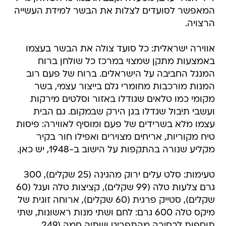
המאפשר לסועדים לצלות את הבשר למידת העשייה
הרצויה.
אווירה ישראלית: כל סועד צולה את הבשר בעצמו
באמצעות מתקן שמצוי במרכז כל שולחן ברוח
המנגל החביבה על הישראלים. ברוח של פעם רוב
המנות מורכבות מחומרי גלם בייצור עצמי, בשר
מקומי כמו טלאים שגודלו באזור וסלטים מירקות
ועשבי תיבול שגדלו בגן הירק שבמקום. גם הבית
עצמו מלא בשרידים של פעם ומוסיף לאווירה: פיסות
טיח מקוריות, אריחים מצוירים ואפילו חור בקיר
מקליע שנורה בהתקפות על הישוב ב-1948, יש כאן.
טעימות: סלט עלים ירוק מהגינה (25 שקלים), 300
גרם צלעות טלה (99 שקלים), קציצות טלה ועגל (60
שקלים), סטייק פרגית (60 שקלים), ארוחה זוגית של
מיקס טלה 600 גרם: לחם ושתי מנות ראשונות, שתי
תוספות לבחירה מהתפריט ושתיה חמה (249