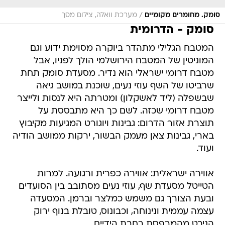
/
סומק. מחומרים מקומיים
מערכת וואלה, צילום מסך
סומק - הדרומית
המטבח הגלילי מתהדר ביוקרה מסוימת ידוע וגם
המוניטין של המטבח הירושלמי הולך לפניו, אבל
מטבח דרומי ישראלי הוא נדיר. מסעדת סומק תחת
שרביטו של השף עוזי נעים, שוכנת במושב גיאה
שבשפלה (ליד לאשקלון) ומטרתה היא לנסות ולייצר
מטבח דרומי שכזה. לשם כך היא מתבססת על
תוצרת אזור הדרום: גבינות ויוגורט המגיעות מקיבוץ
בארי, גבינות צאן מעמק הבשור, ירקות ממושב הודיה
ועוד.
אווירה ישראלית: אווירה כפרית ורגועה. למרות
הטייטל מסעדת שף, עוזי נעים מסתובב בין הסועדים
ובעת הצורך גם משמש כמלצר וברמן. המסעדה
עצמה עממית ונינוחה, וכבונוס, טובלת בנוף ירוק
הניבט מהמרפסת רחבת הידיים.