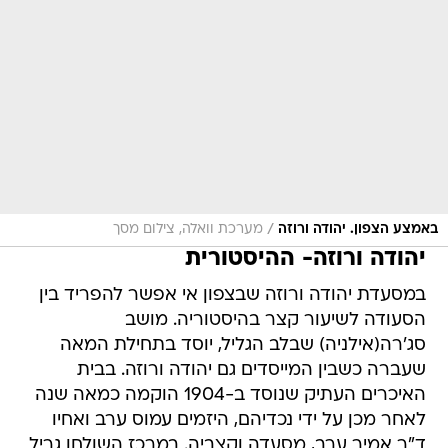
/
באמצע הצפון. יהודה ורוזה
מערכת וואלה, צילום מסך
יהודה ורוזה- ההיסטורית
במסעדת יהודה ורוזה שבצפון אי אפשר להפריד בין
הסעודה לשיעור קצר בהיסטוריה. מושב
סג'רה(אילניה) שבלב הגליל, יוסד בתחילת המאה
שעברה כשבין המייסדים גם יהודה ורוזה. בבית
האיכרים העתיק שנוסד ב-1904 הוקמה כמאה שנה
לאחר מכן על ידי נכדיהם, היזמים עמוס ערב ואחיו
ד"ר אמיר ערב, מסעדה וקצביה. במרכז השולחן גריל