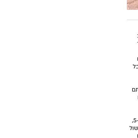
ל
תם
אחרי הופעות רבות במשנה ותלמוד, החרדל מוזכר בספר הבישול האירופאי הראשון מהמאה ה-5,
שול