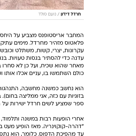
/
חרדל דיז'ון
נועם סולד
המחבר אריסטופנס מצביע על היחס לח
פלאטוס מזהיר מחרדל. מימים עתיקי
עקרונות, יצרי, קשוח, משתלט וכובש.
עדנה כדי להסתיר בגסות טעויות. בנ
מאחר שהוא שכיח, ועל כן לא סחרו ב
כולם השתמשו בו, עניים אכלו אותו ו
הוא נחשב כמשנה מחשבה, התנהגות 
בזוגיות עם כזה, אני ממליצה בחום).
ספר שמציע לשים חרדל ישירות על ה
"דהרה-קוקוינריה. מאז הופיע מעט 
עד מהפיכת הדפוס. כלומר, הוא נתפס