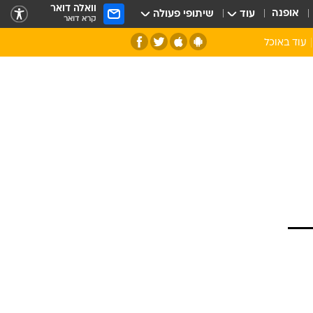
וואלה דואר
אופנה
עוד
שיתופי פעולה
קרא דואר
עוד באוכל
סנהדרינק
אומנות הבישול
מדריך הבישול
חדש על המדף
מאמן המטבח
יין ואלכוהול
הסדנה
ביקורת יין
כל הכתבות
אקססוריז
כתבו לנו
ספרי בישול