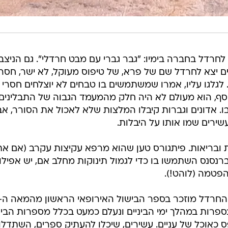
רדל בחברה בימיו: "גבר גברי עם מבט חרדלי". גם הניצב
ם יצא לחרדל שם של פרא, של טיפוס מעוקל, לא ישר, חסר
 לגלגו עליו, אמרו שמשתמשים בו טבחים לא יוצלחים חסרי
וסף, הוא מעולם לא היה חלק מהמעמד הגבוה של התבלינים
ו. אדונים וגברות קיבלו המלצות שלא לאכול את הסורר, אב
עשירים שמו אותו על היבלות.
ובריאות. פיתגורס טען שהוא מרפא עקיצות עקרב (אם א
 ברנסנס השתמשו בו כדי לגמול תינוקות מחלב אם, יש אפילו
פטמה (לוהט!).
בספרות במהלך ימי הביניים ונעלם כמעט בכלל מספרות הבי
 כאוכל של עניים. עשירים, שיכלו להעתיק ספרים, השתדלו