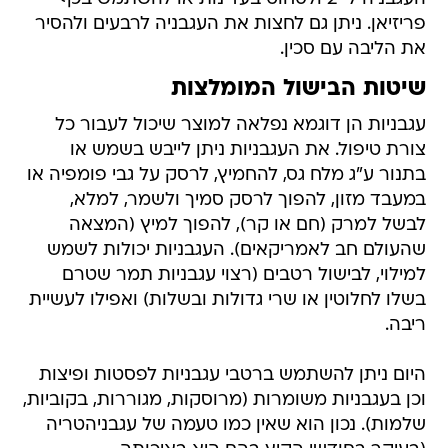
פריזיאן. ניתן גם לחצות את העגבניה לרבעים ולהסיר
את הליבה עם סכין.
שיטות הבישול המומלצות
עגבניות הן דוגמא נפלאה למוצר שיכול לעבור כל
צורת טיפול. את העגבניות ניתן לייבש בשמש או
בתנור ע"ג מלח גס, להחמיץ, לרסק על גבי פומפיה או
במעבד מזון, להפוך לרסק סמיך ולשמר, למלא,
לבשל למרק (חם או קר), להפוך למיץ (המצאה
שהעולם חב לאמריקאים). העגבניות יכולות לשמש
למילוי, לבישול רטבים (רצוי עגבניות תמר שטרם
בשלו לחלוטין או שרי גדולות ובשלות) ואפילו לעשיית
ריבה.
היום ניתן להשתמש ברטבי עגבניות לפסטות ופיצות
וכן בעגבניות משומרות (מרוסקות, מגוררות, בקוביות,
שלמות). נכון הוא שאין כמו טעמה של עגבניהטריה