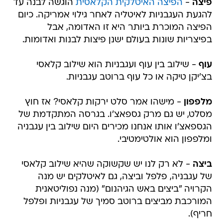
פיצה
-
הפיצה האיטלקית הקלאסית
הוגשה לבנה עד
להגעת העגבניות לאיטליה לאחר גילוי אמריקה. כיום
הפיצה המוכרת ביותר היא זו האדומה, אבל
בפיצריות שונות בעולם ישנן פיצות לבנות ואדומות.
עוף
- שילוב בין עוף ועגבניות הוא שילוב קלאסי
בצ'יקן טיקה או כל עוף ברוטב עגבניות.
מלפפון
- מישהו אמר סלט ירקות קלאסי? אז חוץ
מסלט, יש גם מרק גספאצ'ו. בגרסה המתקדמת של
הגספאצ'ו אותו אנחנו מכירים היום שילוב בין עגבניה
ומלפפון הוא אולטימטיבי.
ביצה
- לא רק לנו יש שקשוקה שהיא שילוב קלאסי
של עגבניה, פלפל וביצה, גם לאיטלקים יש מנה
הקרויה "ביצים באש הגיהנום" (מנה נפוליטאנית
המורכבת מביצים ברוטב סמיך של עגבניות ופלפל
חריף).