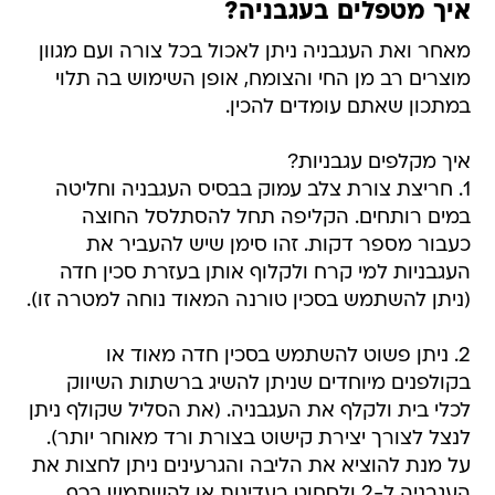
איך מטפלים בעגבניה?
מאחר ואת העגבניה ניתן לאכול בכל צורה ועם מגוון
מוצרים רב מן החי והצומח, אופן השימוש בה תלוי
במתכון שאתם עומדים להכין.
איך מקלפים עגבניות?
1. חריצת צורת צלב עמוק בבסיס העגבניה וחליטה
במים רותחים. הקליפה תחל להסתלסל החוצה
כעבור מספר דקות. זהו סימן שיש להעביר את
העגבניות למי קרח ולקלוף אותן בעזרת סכין חדה
(ניתן להשתמש בסכין טורנה המאוד נוחה למטרה זו).
2. ניתן פשוט להשתמש בסכין חדה מאוד או
בקולפנים מיוחדים שניתן להשיג ברשתות השיווק
לכלי בית ולקלף את העגבניה. (את הסליל שקולף ניתן
לנצל לצורך יצירת קישוט בצורת ורד מאוחר יותר).
על מנת להוציא את הליבה והגרעינים ניתן לחצות את
העגבניה ל-2 ולסחוט בעדינות או להשתמש בכף