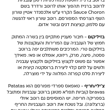
ברוטב ברנייז. הוספת כמה כפיות רסק עגבניות
לרוטב ברנייז תהפוך אותו לרוטב ורדרד בשם 
Sauce Choron הקרוי ע"ש אלכסנדר אטיין שורון
השף הצרפתי המפורסם. רוטב שורון ראוי להגשה
עם סלמון, קציצות דגים ובשר אדום.
בזיליקום
- חיבור מעניין מתקיים בין בשרה המתוק
חמוץ של העגבניה עם המרירות והעוקצנות של
בזיליקום טרי. המרכיבים משתלבים יפה ברוטב
פסטה, פיצה, מרק, ריזוטו, אומלט או פאי. מאידך
אפשר גם פשוט לקצוץ בזיליקום ולקצוץ עגבניה
ולשים על לחם קלוי ליצירת ברוסקטה קיצית או
ליצירת סלט קפרזה המלווה על ידי מוצרלה.
צ'ילי/חריף
- טאפאס ספרדי מפורסם הוא Patatas
bravas קוביות תפו"א מטוגן ברוטב עגבניות ומתובל
בפפריקה חריפה. יש המוסיפים גם רוטב איולי
(ברצלונה). ובל נשכח את רוטב העגבניות החריף