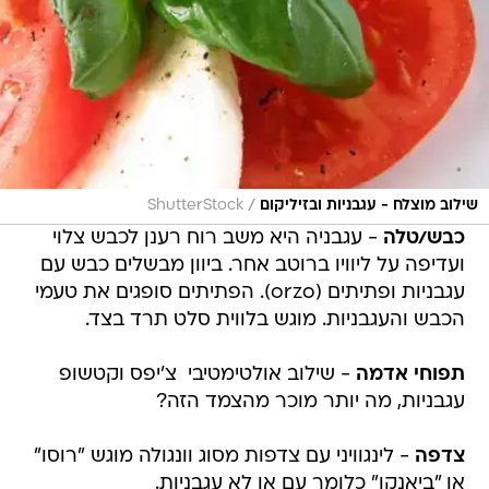
/
שילוב מוצלח - עגבניות ובזיליקום
ShutterStock
כבש/טלה
- עגבניה היא משב רוח רענן לכבש צלוי
ועדיפה על ליוויו ברוטב אחר. ביוון מבשלים כבש עם
עגבניות ופתיתים (orzo). הפתיתים סופגים את טעמי
הכבש והעגבניות. מוגש בלווית סלט תרד בצד.
תפוחי
אדמה
- שילוב אולטימטיבי  צ'יפס וקטשופ
עגבניות, מה יותר מוכר מהצמד הזה?
צדפה
- לינגוויני עם צדפות מסוג וונגולה מוגש "רוסו"
או "ביאנקו" כלומר עם או לא עגבניות.