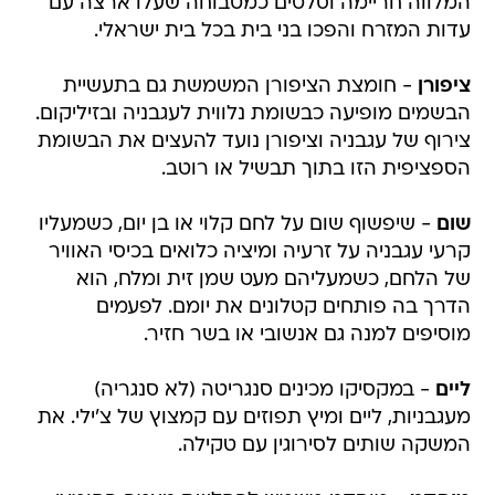
המלווה חריימה וסלטים כמטבוחה שעלו ארצה עם
עדות המזרח והפכו בני בית בכל בית ישראלי.
ציפורן
- חומצת הציפורן המשמשת גם בתעשיית
הבשמים מופיעה כבשומת נלווית לעגבניה ובזיליקום.
צירוף של עגבניה וציפורן נועד להעצים את הבשומת
הספציפית הזו בתוך תבשיל או רוטב.
שום
- שיפשוף שום על לחם קלוי או בן יום, כשמעליו
קרעי עגבניה על זרעיה ומיציה כלואים בכיסי האוויר
של הלחם, כשמעליהם מעט שמן זית ומלח, הוא
הדרך בה פותחים קטלונים את יומם. לפעמים
מוסיפים למנה גם אנשובי או בשר חזיר.
ליים
- במקסיקו מכינים סנגריטה (לא סנגריה)
מעגבניות, ליים ומיץ תפוזים עם קמצוץ של צ'ילי. את
המשקה שותים לסירוגין עם טקילה.