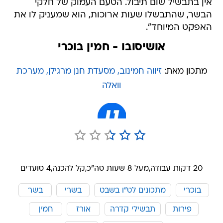
אין בתבשיל שום תיבול. הטעם העמוק של חלקי
הבשר, שהתבשלו שעות ארוכות, הוא שמעניק לו את
האפקט המיוחד".
אושיסובו - חמין בוכרי
מתכון מאת:
זיווה חמינוב, מסעדת חנן מרגילן, מערכת
וואלה
20 דקות עבודה,
מעל 8 שעות סה"כ,
קל להכנה,
4 סועדים
בוכרי
מתכונים לט"ו בשבט
בשרי
בשר
פירות
תבשילי קדרה
אורז
חמין