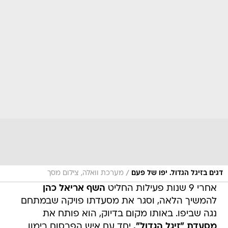
/
דגים בזיגל הגדול. יפו של פעם
מערכת וואלה, צילום מסך
אחרי 9 שנות פעילות החליט
השף אריאל כהן
להמשיך הלאה, וסגר את מסעדתו פויקה שבמתחם
נגה שביפו. באותו מקום בדיוק, הוא פותח את
מסעדת "זיגל הגדול",
יחד עם איש הפרסום רימון