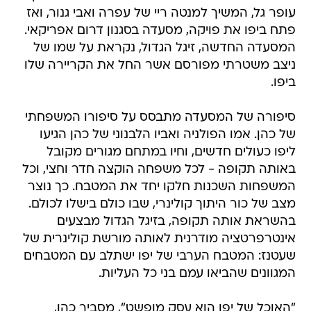
עופר גל, המשיך למנטה ריי של עפרה ואבי גנור, ואז
פתח ביפו את פויקה, מסעדה בסגנון דרום אפריקאי.
המסעדה החדשה, זיגל הגדול, נקראת על שמו של
ניצב משטרתי מפורסם אשר החל את הקריירה שלו
ביפו.
סיפורה של המסעדה מתבסס על סיפורו המשפחתי
של כהן. אמו הפולניה ואביו הלבנוני של כהן הגיעו
ליפו כעולים חדשים, וחיו במתחם מגורים מקובל
באותה תקופה - לכל משפחה הוקצה חדר וחצי, וכל
המשפחות השכנות חלקו יחד את המטבח. כך נוצר
מצב של כור היתוך קולינרי, שבו כולם בישלו לכולם.
בהשראת אותה תקופה, בזיגל הגדול מבצעים
אינטרפרטציה מודרנית לאותה מורשת קולינרית של
שעטנז: המטבח הערבי של יפו ישתלב עם המטבחים
המגוונים שהביאו עמם בני כל העליות.
"האוכל של יפו הוא עסק מופשט", מסביר כהן,