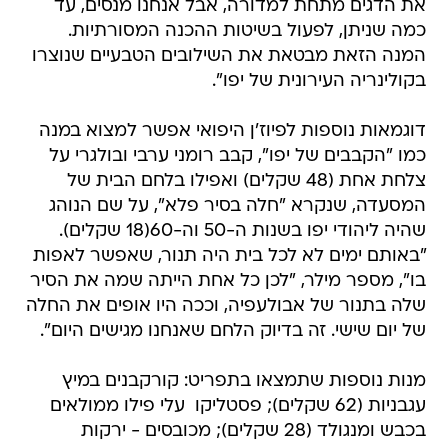
את הדגים מתחת למדורה, אבל אנחנו מנסים, עד
כמה שניתן, לפעול בשיטות ההכנה המסורתיות.
המנה הזאת מבטאת את השילובים הטבעיים שנוצרו
בקולינריה העירונית של יפו".
דוגמאות נוספות לפיוז'ן היפואי אפשר למצוא במנה
כמו "הקבבים של יפו", קבב רומני ערבי ובולגרי על
צלחת אחת (48 שקלים) ואפילו בלחם הבית של
המסעדה, שנקרא "חלה בסיר פלא", על שם הנוהג
שהיה ליהודי יפו בשנות ה-50 וה-60(18 שקלים).
"באותם ימים לא לכל בית היה תנור, שאפשר לאפות
בו", מספר מילר, "לכן כל אחת הייתה שמה את הסיר
שלה בתנור של אבולעפיה, וככה היו אופים את החלה
של יום שישי. זה בדיוק הלחם שאנחנו מגישים היום".
מנות נוספות שתמצאו בתפריט: קורקבנים במיץ
עגבניות (62 שקלים); פסטליקו  עלי פילו ממולאים
בכבש ומנגולד (28 שקלים); מכובסים - ירקות