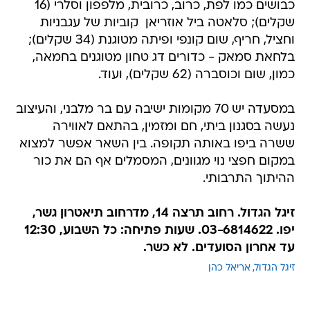
כבושים כמו לפת, כרוב, כרובית, מלפפון וסלרי (16
שקלים); סלאטה ביל אוזריאן  קוביות של עגבניות
וחציל, חריף, שום קונפי ופיתה מטוגנת (34 שקלים);
בלחאת סמאק - כדורים דג טחון מטוגנים בחמאה,
כמון, שום וכוסברה (62 שקלים), ועוד.
במסעדה יש 70 מקומות ישיבה עם בר מלבני, והעיצוב
נעשה בסגנון ביתי, חם ומזמין, בהתאם לאווירה
ששרה ביפו באותה תקופה. בין השאר אפשר למצוא
במקום חפצי נוי מגוונים, המסמלים אף הם את כור
ההיתוך התרבותי.
זיגל הגדול. רחוב תרצה 14, מדרחוב תיאטרון גשר,
יפו. 03-6814622. שעות פתיחה: כל השבוע, 12:30
עד אחרון הסועדים. לא כשר.
זיגל הגדול
אריאל כהן