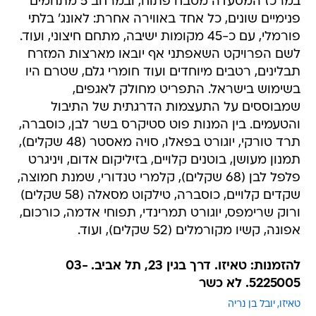
במרכז המסעדה מטבח פתוח, ובמרחב 5 מתחמים
פנימיים שונים, כל אחד באווירה אחרת: לאונג' בלתי
פורמלי, עם כ-45 מקומות ישיבה, מתחם חיצוני, ועוד.
לשם הפרויקט השאפתני אף יובאו מארצות המזרח
תבלינים, רטבים מיוחדים ועוד חומרי גלם, שטרם היו
בשימוש בישראל. התפריט מחולק לאגפים,
שמבוססים על התעצמות הדרגתית של התיבול
והטעמים. בין המנות פוט סטיקרס בשר לבן, כוסברה,
תרד טורקי, יוגורט בפאלו, סויה מאסטר (48 שקלים),
תמנון מעושן, בוטנים קלויים, בזיליקום אדום, ויניגרט
פלפל לבן (68 שקלים), קלמרי טנדורי, שמנת חמוצה,
שקדים קלויים, כוסברה, טילקוט מסאלה (58 שקלים)
ורוק שרימפס, יוגורט תמרינדי, תפוחי אדמה, כורכום,
אפונה, קשיו מקורמלים (52 שקלים), ועוד.
להזמנות: טאיזו. דרך בגין 23, תל אביב. 03-
5225005. לא כשר
טאיזו
יובל בן נריה