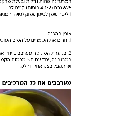
המרגרינה פחות נוזלית ובעלת מרקם י
625 גרם (1/2 4 כוסות) קמח לבן
1 ליטר שמן לטיגון עמוק (סויה, חמניות או קנולה)
אופן ההכנה:
1. זורים את השמרים על המים הפושרים. ממתינים כ-5 דקות להתעוררות השמרים.
2. בקערת המיקסר מערבבים יחד את
המרגרינה, יחד עם חצי מכמות הקמח.
ושיתקבל בצק אחיד וחלק.
מערבבים את כל המרכיבים 