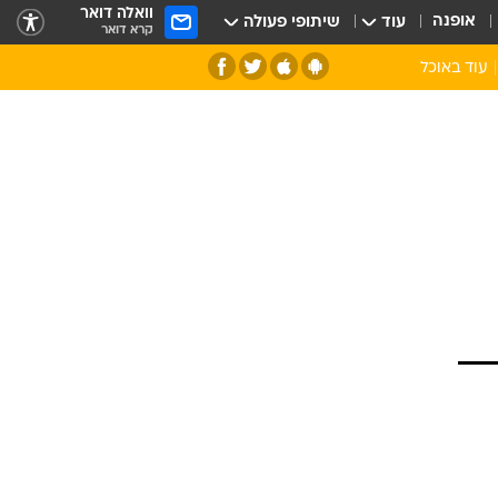
וואלה דואר
אופנה
עוד
שיתופי פעולה
קרא דואר
עוד באוכל
סנהדרינק
אומנות הבישול
מדריך הבישול
חדש על המדף
מאמן המטבח
יין ואלכוהול
הסדנה
ביקורת יין
כל הכתבות
אקססוריז
כתבו לנו
ספרי בישול