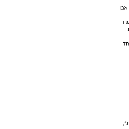
אבן
יו
חד
",