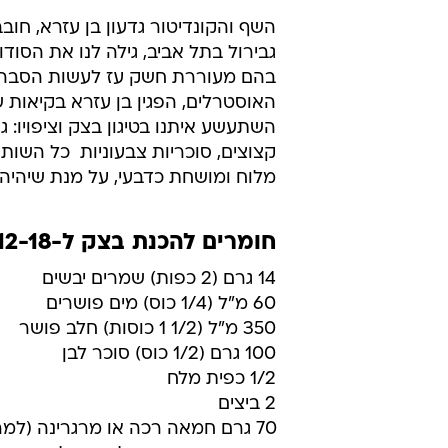
השף והקונדיטור גדעון בן עזרא, חו
גבירול בתל אביב, גילה לנו את הסו
בהם מעוררת חשק עז לעשות הסבה מק
האוסטרלים, הפגין בן עזרא בקיאות
השתעשע איתנו בטיגון בצק וציפויו: גנא
קצוצים, סוכריות צבעוניות  כל הש
מלוח ומושחת כדבעי, על מנת שיהיה
חומרים להכנת בצק ל-12-18 דונאטס:
14 גרם (2 כפות) שמרים יבשים
60 מ"ל (1/4 כוס) מים פושרים
350 מ"ל (1/2 1 כוסות) חלב פושר
100 גרם (1/2 כוס) סוכר לבן
1/2 כפית מלח
2 ביצים
70 גרם חמאה רכה או מרגרינה (למ