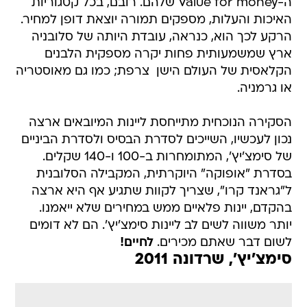
ה-Value for money שלהם. רובם, בכל קטגוריות
האיכות והעלות, מספקים תמורה יוצאת דופן למחיר.
הרקע לכך הוא, כנראה, עובדת היותה של סלובניה
ארץ שמשמעותית פחות יקרה מספקית הלבנים
הקלאסית של העולם הישן  צרפת; כמו גם מאוסטריה
או גרמניה.
הסקירה הנוכחית מתייחסת ליינות המיובאים ארצה
נכון לעכשיו, השייכים לסדרת הבסיס ולסדרת הביניים
של סימצ'יץ', המתומחרות ב-100 ו-140 שקלים.
בסדרת "אופוקה" היוקרתית, המקבילה הסלובנית
ל"גראנד קרו", שצריך לקוות שתגיע אף היא ארצה
בהקדם, יינות פלאיים ממש במחירים שלא ייאמנו.
יותר משווה לשים לב ליינות סימצ'יץ'. הם לא דומים
לשום דבר שאתם מכירים.
לחיים!
סימצ'יץ', שרדונה 2011