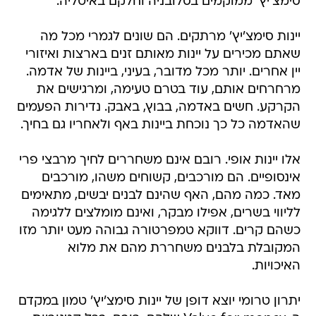
סימצ'יץ' ממוקמים בסלובניה וחלקם באיטליה.
יינות סימצ'יץ' מרתקים. הם שונים לגמרי מכל מה
שאתם מכירים על יינות מאותם זנים בארצות ואיזורי
יין אחרים. יותר מכל מדובר, בעיני, ביינות של אדמה.
מרחרחים אותם, עוד בטרם טעימה, ומרגישים את
הקרקע. חשים באדמה, בבוץ, באבק. נדירות הפעמים
שהאדמה כל כך נוכחת ביינות באף ולאחריו גם בחיך.
אלו יינות אופי. רובם אינם משחררים לחיך מרבצי פרי
אינסופיים. הם מורכבים, קשוחים משהו, מורכבים
מאד. כמה מהם, האף שהינם לבנים יבשים, מתאימים
לליווי בשרים, אפילו מבקר, ואינם מומלצים ללגימה
כשהם קרים. דווקא טמפרטורה גבוהה מעט יותר מזו
המקובלת בלבנים משחררת מהם את מלוא
האיכויות.
יתרון טרומי יוצא דופן של יינות סימצ'יץ' טמון במקדם