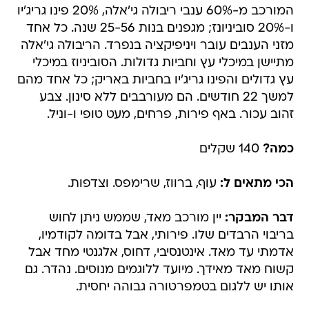
המורכב מ-60% ענבי ריבולה גי'אלה, 20% פינו גריג'יו
ו-20% סוביניונז; מגפנים בנות 25-56 שנה. כל אחד
מזני הענבים עובר ויניפיקציה בנפרד. הריבולה גי'אלה
מתיישן במיכלי עץ וחביות גדולות. הסוביניוז במיכלי
עץ גדולים והפינו גריג'יו בחביות באריק; כל אחד מהם
למשך 22 חודשים. הם מעורבבים ללא סינון. צבע
זהוב עכור. באף פירות, פרחים, מעט טופי ו-וניל.
כמה?
140 שקלים
הכי מתאים ל:
עוף, ברווז, שרימפס. וצדפות.
דבר המבקר:
יין מורכב מאד, שממש ניתן לחוש
בריבוי הרבדים שלו. פירותי, אבל בדומה לקודמיו,
אדמתי עד מאד. אינטנסיבי, דחוס, אלגנטי מחד אבל
קשוח מאד מאידך. מיועד ללוגמים מנוסים. נהדר. גם
אותו יש ללגום בטמפרטורה גבוהה יחסית.