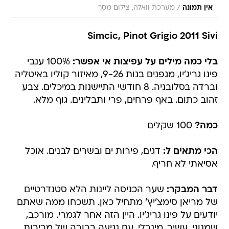
/
אין תמונה
מערכת וואלה, צילום מסך
Simcic, Pinot Grigio 2011 Sivi
בלי כמה מילים על עפיצות אי אפשר:
100% ענבי
פינו גריג'יו, מגפנים בנות 9-26, מאיזור קוליו באיטליה
וברדה בסלובניה. 8 חודשי התיישנות במיכלים. צבע
זהוב כתום. באף פרחים, פרי ותבלינים. גוף מלא.
כמה?
100 שקלים
הכי מתאים ל:
דגים, פירות ים ובשרים לבנים. אוכל
אסיאתי לא חריף.
דבר המבקר:
שער הכניסה ליינות הלא סטנדרטיים
של מריאן סימצ'יץ' מתחיל כאן. תשכחו ממה שאתם
יודעים על פינו גריג'יו. היין הזה אחר לגמרי. מורכב,
שמנוני, עשיר, מינרלי, עם נגיעה ברורה של מרירות.