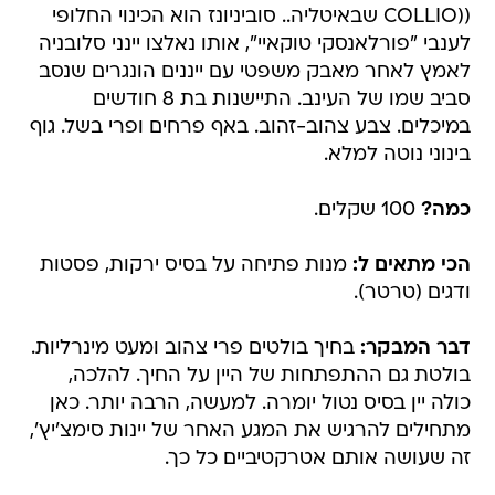
((COLLIO שבאיטליה.. סוביניונז הוא הכינוי החלופי
לענבי "פורלאנסקי טוקאיי", אותו נאלצו יינני סלובניה
לאמץ לאחר מאבק משפטי עם ייננים הונגרים שנסב
סביב שמו של העינב. התיישנות בת 8 חודשים
במיכלים. צבע צהוב-זהוב. באף פרחים ופרי בשל. גוף
בינוני נוטה למלא.
כמה?
100 שקלים.
הכי מתאים ל:
מנות פתיחה על בסיס ירקות, פסטות
ודגים (טרטר).
דבר המבקר:
בחיך בולטים פרי צהוב ומעט מינרליות.
בולטת גם ההתפתחות של היין על החיך. להלכה,
כולה יין בסיס נטול יומרה. למעשה, הרבה יותר. כאן
מתחילים להרגיש את המגע האחר של יינות סימצ'יץ',
זה שעושה אותם אטרקטיביים כל כך.