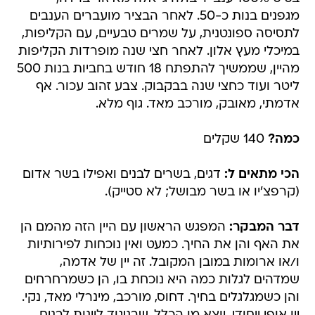
מגפנים בנות כ-50. לאחר הבציר מועברים הענבים
לתסיסה ספונטנית, על שמרים טבעיים, עם הקליפות,
במיכלי מעץ אלון. לאחר חצי שנה מופרדות הקליפות
מהיין, שממשיך להתפתח 18 חודש בחביות בנות 500
ליטר ועוד כחצי שנה בבקבוק. צבע זהוב עכור. אף
אדמתי, מאובק, מורכב מאד. גוף מלא.
כמה?
140 שקלים
הכי מתאים ל:
דגים, בשרים לבנים ואפילו בשר אדום
(קרפצ'יו או בשר מבושל; לא סטייק).
דבר המבקר:
המפגש הראשון עם היין הזה מהמם הן
את האף והן את החיך. כמעט ואין נוכחות לפירותיות
ו/או ארומות במובן המקובל. זה יין של אדמה,
שמדהים לגלות כמה היא נוכחת בו, הן כשמרחרחים
והן כשמגלגלים בחיך. דחוס, מורכב, מינרלי מאד, נקי.