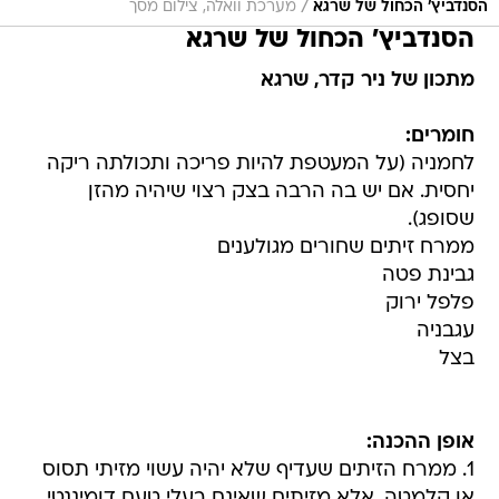
/
הסנדביץ' הכחול של שרגא
מערכת וואלה, צילום מסך
הסנדביץ' הכחול של שרגא
מתכון של ניר קדר, שרגא
חומרים:
לחמניה (על המעטפת להיות פריכה ותכולתה ריקה
יחסית. אם יש בה הרבה בצק רצוי שיהיה מהזן
שסופג).
ממרח זיתים שחורים מגולענים
גבינת פטה
פלפל ירוק
עגבניה
בצל
אופן ההכנה:
1. ממרח הזיתים שעדיף שלא יהיה עשוי מזיתי תסוס
או קלמטה, אלא מזיתים שאינם בעלי טעם דומיננטי.