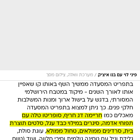
/
פיני לוי עם בנו איציק
מערכת וואלה, צילום מסך
בתפריט המסעדה ממשיך השף באותו קו שאפיין
אותו לאורך השנים - מיקוד במטבח הירושלמי
המסורתי, בדגש על בישול ארוך ומנות המשלבות
חלקי פנים. כך ניתן למצוא בתפריט המסעדה
מאכלים כמו
חריימה דג חריף, סופריטו טלה עם
תפוחי אדמה, סיגרים במילוי כבד עגל, סלטים תוצרת
בית, סרדינים ממולאים, טחול ממולא
, עוגת סולת,
גלידת וניל עם טחינה גולמית וסיבי חלווה, ועוד (טווח