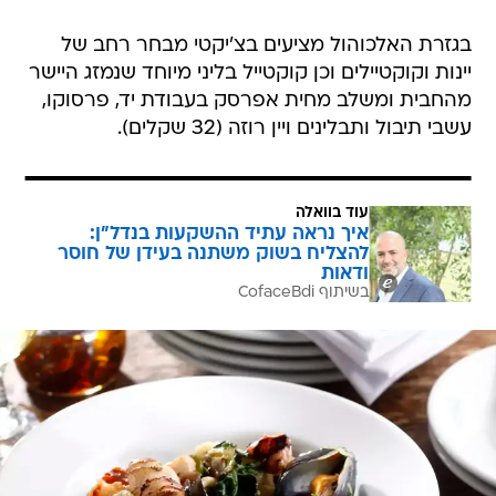
בגזרת האלכוהול מציעים בצ'יקטי מבחר רחב של
יינות וקוקטיילים וכן קוקטייל בליני מיוחד שנמזג היישר
מהחבית ומשלב מחית אפרסק בעבודת יד, פרסוקו,
עשבי תיבול ותבלינים ויין רוזה (32 שקלים).
עוד בוואלה
איך נראה עתיד ההשקעות בנדל"ן:
להצליח בשוק משתנה בעידן של חוסר
ודאות
בשיתוף CofaceBdi