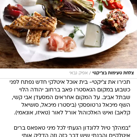
/
צלחת טעימות בצ'יקטי
אפיק גבאי
תכירו את צ'יקטי- בית אוכל איטלקי חדש נפתח לפני
כשבוע במקום הגאסטרו פאב ברחוב יהודה הלוי
שבתל אביב. על המקום אחראים המסעדן אבי קשי,
השף מיכאל גרטופסקי (ביסטרו מיכאל, סושיאל
קלאב) ואיש האלכוהול אורל לאור (טאיזו, אונאמי).
"במהלך טיול ללונדון הגעתי לכל מיני טאפאס ברים
איטלקיים והבנתי שיש דבר כזה וזה הדליק אותי