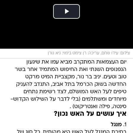
צילום: עידו שחם, עריכה: רן צימט בימוי: גיא גורן
יום העצמאות המתקרב מביא עמו את שיגעון
הנפנופים השנתי ואת החיפוש המתמיד אחר בשר
טוב וטעים. יניב בר נור, מקצביית המיט מרקט
החדשה בשוק הכרמל בתל אביב, התנדב להעניק
טיפים לעל האש המושלם, לצד רשימת נתחים
מיוחדים ומשתלמים (בלי לדבר על השילוש הקדוש-
סינטה, פילה ואנטריקוט) .
איך עושים על האש נכון?
1.
מנגל
בחירת המנגל לעל האש היא מהותית. כל סוג של