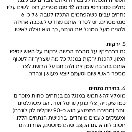
העשייה הנכונה לו. במידה ואתם עובדים עם מנגל
גחלים סטנדרטי בגובה 12 סנטימטרים, רצוי לשים עליו
נתחים עבים כשהפחמים התכלו לגובה של כ-6
סנטימטרים. יש לסדר אותם מחדש לשכבה אחידה
ולהניח מעל המנגל את הנתח, כך הוא נצלה לאיטו.
5.
ירקות
גם בברביקיו על טהרת הבשר, ירקות על האש יוסיפו
המון. להכנת ירקות במנגל כל מה שצריך זה לעטוף
אותם בהרבה שמן זית ולהניחם על הרשת לצד
מספר ראשי שום וטעמם יוצא מעושן ונהדר.
6.
בחירת נתחים
מומלץ להשתמש במנגל גם בנתחים פחות מוכרים
כמו פיקנייה, צלי כתף, שייטל ועוד. הם משתלמים
יותר (מחירם בממוצע הוא כ-90 שקלים לקילוגרם)
ומעניקים טעמים מיוחדים. ברכישת הנתחים הללו,
חשוב לוודא עם הקצב שהם מיושנים, אחרת הם