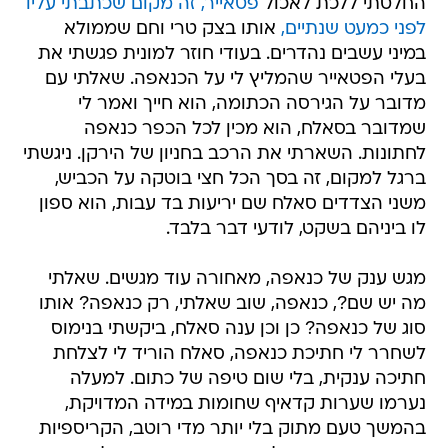
החלטתי ללכת לאכול
פטאייר, זה מקום שכתבתי עליו
לפני כמעט שנתיים,
אותו בצק טרי וחם שממולא
במיני עשבים נהדרים. בעודי חוזר למונית פגשתי את
בעלי הפטאייר שהמליץ לי על הכנאפה. שאלתי עם
מדובר על הגירסה הכתומה, הוא חייך ואמר לי
שמדובר בסאלח, הוא מכין לכל הכפר כנאפה
לחתונות. השארתי את הרכב בחניון של הירקן. ניגשתי
ברגל למקום, זה בסך הכל חצי בוטקה על הכביש,
משני הצדדים סאלח שם יריעות בד עבות, הוא ספון
לו ביניהם בשקט, לודעי דבר בלבד.
מגש ענק של כנאפה, מאחורה עוד מגשים. שאלתי
מה יש שם?, כנאפה, שוב שאלתי, רק כנאפה? אותו
סוג של כנאפה? כן וכן ענה סאלח, ביקשתי בנימוס
לשחרר לי חתיכת כנאפה, סאלח הוריד לי לצלחת
חתיכה ענקית, בלי שום טיפה של כתום. למעלה
נערמו שערות קדאיף שחומות במידה המדויקת,
בהמשך טעם מתוק בלי יותר מדי רוטב, הקריספיות