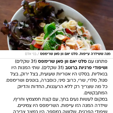
/
מנה ששידרה עייפות. סלט יאם וון סאן שרימפס
בני אדם
פתחנו עם
סלט יאם וון סאן שרימפס
(31 שקלים)
ושיפודי פרגיות ברוטב
(31 שקלים). שתי המנות היו
בנאליות. בסלט היו אטריות שעועית, בצל ירוק, בצל
סגול, סלרי, שרי, כרוב סיני, כוסברה, בוטנים ושרימפס.
כל מה שצריך רק ללא הרעננות, החדות והדיוק
המתבקשים.
במקום לעשות נעים בחך, עם קצת חמצמץ וחריף,
שידרה המנה הזו עייפות. השרימפס היו צמיגיים.
שיפודי הפרגית, שלושה במספר, היו במצב צבירה