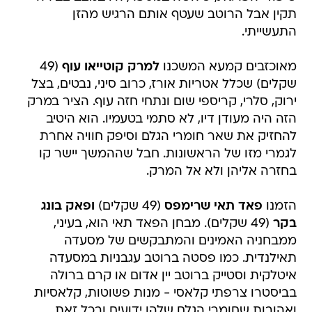
תקין אבל הרוטב שעטף אותם הרגיש מהזן
התעשייתי.
מאוכזבים קמעא המשכנו
למרק קוטייאו עוף
(49
שקלים) שכלל אטריות אורז, כרוב סיני, נבטים, בצל
ירוק, סלרי, קריספי שום ונתחי חזה עוף. הציר במרק
הזה היה מעודן דיו, לא סתמי בטעמיו. הוא היטיב
להחזיק את שאר חומרי הגלם וסיפק חוויה אחרת
לגמרי מזו של הראשונות. חבל שההמשך יישר קו
בחזרה אליהן ולא אל המרק.
הזמנו
פאד תאי שרימפס
(49 שקלים)
ופאק בונג
בקר
(49 שקלים). מבחן הפאד תאי הוא, בעיני,
ממבחניה האמינים והמתבקשים של מסעדה
תאילנדית. כמו פסטה ברוטב עגבניות במסעדה
איטלקית וסטייק ברוטב יין אדום או קרם ברולה
בביסטרו צרפתי קלאסי - מנות פשוטות, קלאסיות
ואהובות שחומרי הגלם שלהן ידועים ובכל זאת