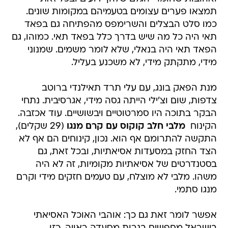
תמצאו פערים עצומים בטעמיהם במקומות שונים.
כמו סלט הבצלים והשרימפס מהפתיחה גם בפאד
תאי היה כל מה שיש בדרך כלל בפאד תאי. כמוהו, גם
הפאד תאי היה בנאלי, שלא לומר משמים. שמנוני
מידי, מתקתק מידי, לא משכנע בעליל.
מנת הפאק בונג, עם עלי תרד תאילנדי ברוטב
צדפות, שום וצ'ילי הייתה גסה מידי, אגרסיבית. נתחי
הבקר בתוכה היו סמרטוטיים ויבשושיים. עוד אכזבה.
הקינוח 
מלבי חלב קוקוס עם קרם מנגו
(29 שקלים),
התקשה להתרומם אף הוא. נכון, קינוחים הם אף לא
הצד החזק במסעדות אסיאתיות, ובכל זאת, גם
בסטנדרטים של אסיאתיות מקומיות, זה לא היה
משהו. מלבי לא מוצלח, עם טעמים חזקים מידי וקרם
מנגו סתמי.
אפשר לומר זאת גם כך: אוהבי האוכל האסיאתי