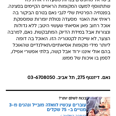
בישראל מחפשים בנרות מסעדה ראויה. כזו
שתתווסף למעט המקומות הראויים הקיימים בסצינה.
בפנטזיה הפרטית שלי לגבי נאם בטרם הביקור בה
ראיתי את האנוי  מסעדה נטולת יומרות שמספקת
אוכל רחוב פאן אסיאתי שעשוי היטב; ללא גדולות
ונצורות אבל במידת הדיוק המתבקשת. נאם, למרבה
הצער, לא שייכת לקטגוריה הזו. האוכל בה דומה
ליותר מידי מקומות אסיאתיים/תאילנדיים שהאוכל
בהם אולי איננו ירוד אבל קשה, בלתי אפשרי אפילו,
לסמן בו איכות של ממש.
נאם. דיזנגוף 275, תל אביב. 03-6708050
בכוח לשלם יותר?
עוברים עכשיו לוואלה מובייל ונהנים מ-3
מנויים ב- 75 שקלים