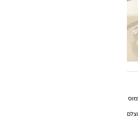
בירול העמוס
 אצלם