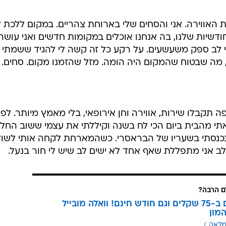
 האווירה. אני והסחים שלי בארוחת צהריים. במקום ללכת ל
שיות שלנו, בה אנחנו אוכלים במקומות חדשים ואני עושה
 לב ספק משעשעים. על רקע כל זה קשה לי להגיד ששמתי 
 מה שבטוח שהמקום היה הומה. מזל שהזמנו מקום. סחים.
 תקבלו שירות, אווירה וחן אירופאי, בלי מאמץ מיותר. לפ
תי מהבית ביום הכי לח בשנה וקיללתי את עצמי ששוב החל
 נכנסתי בשעריו של הבראסרי. כשהמארחת לקחה אותי לשול
ב אני מתפללת שאף אחד לא ישים לב שיש לי חור בנעל.
 הרבה?
3 מנויים ב-75 שקלים וגם חודש חינם! וואלה מובייל
מון
מלאה