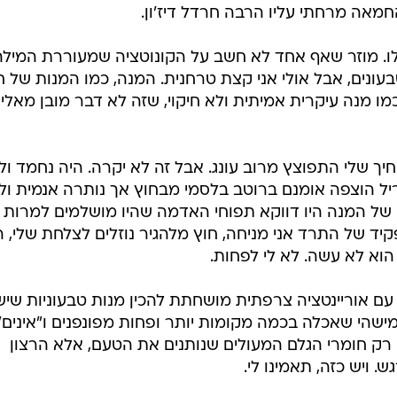
מאה מרחתי עליו הרבה חרדל דיז'ון.
ו. מוזר שאף אחד לא חשב על הקונוטציה שמעוררת המילה
עונים, אבל אולי אני קצת טרחנית. המנה, כמו המנות של ח
ו מנה עיקרית אמיתית ולא חיקוי, שזה לא דבר מובן מאליו
יך שלי התפוצץ מרוב עונג. אבל זה לא יקרה. היה נחמד ול
יל הוצפה אומנם ברוטב בלסמי מבחוץ אך נותרה אנמית ול
של המנה היו דווקא תפוחי האדמה שהיו מושלמים למרות
ד של התרד אני מניחה, חוץ מלהגיר נוזלים לצלחת שלי, ה
הוא לא עשה. לא לי לפחות.
עם אוריינטציה צרפתית מושחתת להכין מנות טבעוניות שי
ישהי שאכלה בכמה מקומות יותר ופחות מפונפנים ו"אינים"
ק חומרי הגלם המעולים שנותנים את הטעם, אלא הרצון
. ויש כזה, תאמינו לי.