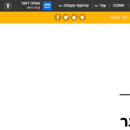
וואלה דואר
אופנה
עוד
שיתופי פעולה
קרא דואר
עוד באוכל
סנהדרינק
אומנות הבישול
מדריך הבישול
חדש על המדף
מאמן המטבח
יין ואלכוהול
הסדנה
ביקורת יין
כל הכתבות
אקססוריז
כתבו לנו
ספרי בישול
ר