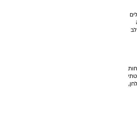
ים
לב
חות
טתי
חן,