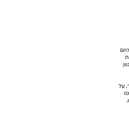
יום
ת
ון
 על
ו
.