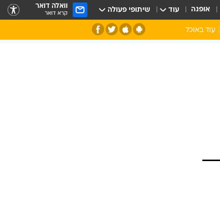
וואלה דואר
אופנה
עוד
שיתופי פעולה
קרא דואר
עוד באוכל
סנהדרינק
אומנות הבישול
מדריך הבישול
חדש על המדף
מאמן המטבח
יין ואלכוהול
הסדנה
ביקורת יין
כל הכתבות
אקססוריז
כתבו לנו
ספרי בישול