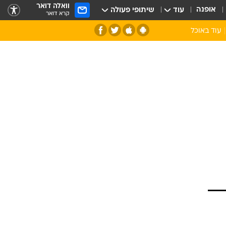
וואלה דואר
אופנה
עוד
שיתופי פעולה
קרא דואר
עוד באוכל
סנהדרינק
אומנות הבישול
מדריך הבישול
חדש על המדף
מאמן המטבח
יין ואלכוהול
הסדנה
ביקורת יין
כל הכתבות
אקססוריז
כתבו לנו
ספרי בישול