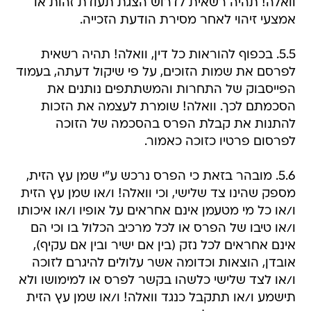
וואלה! תהיה רשאית לדרוש הצגת תעודת זהות או
אמצעי זיהוי לאחר מסירת הודעת הזכייה.
5.5. בכפוף להוראות כל דין, וואלה! תהיה רשאית
לפרסם את שמות הזוכים, על פי שיקול דעתה, בעמוד
הפייסבוק של התחרות והמשתתפים נותנים את
הסכמתם לכך. וואלה! שומרת לעצמה את הזכות
להתנות את קבלת הפרס בהסכמה של הזוכה
לפרסום פרטיו כזוכה כאמור.
5.6. מובהר בזאת כי הפרס נרכש ע"י שמן עץ הזית,
מספק שהינו צד שלישי, וכי וואלה! ו/או שמן עץ הזית
ו/או כל מי מטעמן אינם אחראים על אופיו ו/או איכותו
ו/או טיבו של הפרס או לכל מרכיב הכלול בו וכי הם
אינם אחראים לכל נזק (בין אם ישיר ובין אם עקיף),
אובדן, הוצאות וכדומה אשר עלולים להיגרם לזוכה
ו/או לצד שלישי כלשהו בקשר לפרס או למימושו ולא
תישמע ו/או תתקבל כנגד וואלה! ו/או שמן עץ הזית