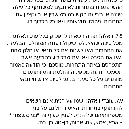
כי עלולות ליפול טעויות בתחרות, וכי בכל מקרה
ההשתתפות בתחרות לא תקים למשתתף כל עילה,
טענה או תביעה הקשורה במישרין או בעקיפין עם
התחרות, ניהולו, תוצאותיו ו/או כל הכרוך בו.
7.8. וואלה! תהיה רשאית להפסיק בכל עת, ולאלתר,
מכל סיבה שהיא, לפי שיקול דעתה המוחלט והבלעדי,
את התחרות ו/או לשנות את כל תנאיו או חלק מהם
ו/או את הפרס ו/או את מרכיביו, בהודעה אשר
תתפרסם באתר התחרות. מוסכם, כי הודעה כאמור
תשמש הודעה מספיקה והולמת והמשתתפים
מוותרים על כל טענה בנוגע לסיום או שינוי תנאי
התחרות.
7.9. עובדי וואלה! ושמן עץ הזית אינם רשאים
להשתתף בתחרות. האיסור חל גם על בני
משפחותיהם של הנ"ל. לעניין סעיף זה, "בני משפחה"
- אבא, אמא, אח, אחות, בן-זוג, בן, בת.