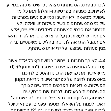
לזכות בפרס. המשתתף מצהיר, כי שימוש כזה במידע
לא ייחשב כפגיעה בפרטיות ו-וואלה! ו/או כל מי
שפועל מטעמה, לא ייחשבו כמי שפוגעים בפרטיות
של מי מהמשתתפים בשל פעילות זו. וואלה! לא
תמסור את פרטי המשתתף לצדדים שלישיים, אלא
אם תידרש לעשות כן על פי צו שיפוטי או לפי דין ו/או
אם תקבל התראה לנקיטה בהליכים משפטיים נגדה
בגין פעולות שבוצעו על ידי אותו משתתף.
4.4. לצורך תחרות זו ייחשב כמשתתף כל אדם אשר
עמד בכל התנאים הבאים במצטבר ("משתתף"): (1)
מי שאישר את קריאת התקנון והסכים לתוכנו
באמצעות לחיצה על כפתור אישור קריאת תקנון
הפעילות. מילא את הפרטים הנדרשים לצורך
ההשתתפות בפעילות, לרבות שם פרטי, שם
משפחה, טלפון וכתובת אימייל תקפה. "המשתתף"
ראשי לענות על השאלה מספר פעמים, עם זאת יוכל
לזכות פעם אחת בלבד לפי תקנון זה (2) המשתתף