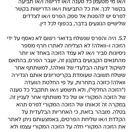
ו/או מי מטעמן כל טענה ו/או דרישה ו/או תביעה
בקשר לכך. את כל התביעות ו/או הדרישות בקשר
לפרס יש להפנות אל ספק הפרס ו/או לצדדים
שלישיים הנוגעים בדבר, בכפוף לכל דין.
5.7. היה והפרס שנשלח בדואר רשום לא נאסף על ידי
הזוכה ו-וואלה! לא הצליחה לאתרו חרף מספר
ניסיונות סביר ו/או לא עמד הזוכה באחד או יותר
מהתנאים הקבועים בתקנון זה, יועבר הפרס, בהתאם
לשיקול דעתה הבלעדי של וואלה!, למשתתף אחר
ששלח תשובה שעומדת בקריטריונים אותם הגדירה
וואלה! כזוכה בתחרות, על פי החלטת הוועדה
("הזוכה החליף"), ולא תישמע ו/או תתקבל כל טענה
של הזוכה המקורי או של כל משתתף אחר לעניין זה.
במקרה זה זכאותו של הזוכה המקורי לפרס תהא
בטלה. מובהר בזאת, כי האחריות הבלעדית על
הקלדת ו/או שליחת הפרטים, באמצעותם ניתן לאתר
את הזוכה המקורי חלה על הזוכה המקורי עצמו ולא