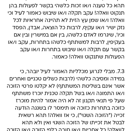
תהא כל טענה ו/או זכות כלשהי בקשר לפעולות בהן
תנקוט וואלה! עקב תקלה ו/או שיבוש כאמור לעיל וכי
וואלה! ו/או שמן עץ הזית לא תהיינה אחראיות לכל
נזק ישיר ו/או עקיף, לרבות כל הוצאה, אבדן, הפסד
וכיו', שיגרמו לאדם כלשהו, בין אם במישרין ובין אם
בעקיפין, לרבות למשתתף כלשהו בתחרות, עקב ו/או
בקשר עם תקלה ו/או שיבוש בתחרות ו/או עקב
הפעולות שתנקוט וואלה! כאמור.
7.3. מבלי לגרוע מכלליות האמור לעיל יובהר, כי
במידה ומסיבה כלשהי (לרבות כשלים טכניים ואחרים
אשר אינם בשליטת המשתתף) לא יקלטו פרטי הזוכה
ו/או התמונה ו/או בשל תקלה טכנית יוכרז משתתף
שעל פי תנאי תקנון זה לא היה אמור להיות מוכרז
כזוכה בתחרות כזוכה או תימסר לו בשגגה הודעה
זכייה ("הזוכה השגוי"), כי אז וואלה! תהא רשאית
לבטל את זכייתו של הזוכה השגוי ואין ולא תהא
לוואלה! כל אחריות ו/או חובה כלפי הזוכה ו/או הזוכה