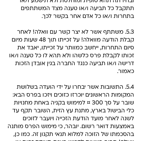
ובחירתה תהא סופית ומוחלטת ולא תישמע ו/או
תתקבל כל תביעה ו/או טענה מצד המשתתפים
בתחרות ו/או כל אדם אחר בקשר לכך.
5.3. משתתף אשר לא יצר קשר עם וואלה! לאחר
קבלת הודעה מוואלה! על זכייתו תוך 48 שעות מיום
סיום התחרות, ייחשב כמוותר על זכייתו, יאבד את
זכותו לקבלת פרס כלשהו ולא תהא לו כל טענה ו/או
דרישה ו/או תביעה כנגד החברה בגין אובדן הזכות
כאמור.
5.4. התשובות אשר יבחרו על ידי הועדה בשלושת
המקומות הראשונים יוכרזו כזוכים ויזכו בפרס הבא:
שובר על סך 300 ¤ למימוש בקניה באחת מחנויות
כלי הבישול בארץ, מתנת עץ הזית, השובר תקף עד
לשנה לאחר מועד הודעת הזכייה ויועבר לזוכים
באמצעות דואר רשום. יובהר, כי מימוש הפרס מותנה
בהסכמתו של הזוכה למלוא תנאי תקנון זה. כמו כן,