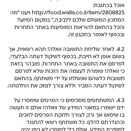
אוכל בכתובת:
http://food.walla.co.il/item/2808825 ויענו "מה
המתכון המושלם שלכם ללביבה," במקום המיועד
והכל בהתאם להוראות המופיעות באתר התחרות
ובכפוף לאמור בתקנון זה.
4.2. לאחר שליחת התשובה וואלה! תהא רשאית, אך
בשום אופן לא חייבת, בכפוף לשיקול דעתה הבלעדי,
לפרסם את התשובה באתר התחרות. מובהר בזאת
כי וואלה! שומרת לעצמה את הזכות שלא לפרסם
תשובות כלשהם שנשלחו על ידי משתתף, בהתאם
לשיקול דעתה הסביר וללא צורך לנמק את החלטתה.
4.3. המשתתפים מסכימים כי הפרטים שימסרו על
ידם יישמרו במאגר המידע של וואלה! אולם זו תעשה
בו שימוש אך ורק לצורך חלוקת הפרסים לזוכים
(כהגדרתם להלן). כל משתתף רשאי להתנגד
למסירת המידע, אולם בלי למוסרו לא ניתן יהיה