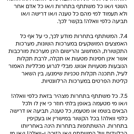
השגוי ו/או כל משתתף בתחרות ו/או כל אדם אחר
ולא תעמוד למי מהם כל טענה ו/או דרישה ו/או
תביעה כלפי וואלה! בקשר לכך.
7.4. המשתתף בתחרות מודע לכך, כי על אף כל
האמצעים המושקעים במערכות השונות, מערכות
התקשורת, המחשוב והרישום הינן מערכות מורכבות
אשר אינן חסינות מטעות או תקלה, לרבת תקלות
הנובעות מטעויות אנוש. מבלי לגרוע מכלליות האמור
לעיל, תתכנה תקלות טכניות שימנעו, בין השאר
קליטת הפרטים במערכות הרלוונטיות.
7.5. כל משתתף בתחרות מצהיר בזאת כלפי וואלה!
ו/או מי מטעמה באופן בלתי חוזר כי אין לו ולכל
הבאים בשמו או מטעמו, כל טענה, תביעה או דרישה
כלפי וואלה! בכל הקשור במישרין או בעקיפין
בתחרות. ההשתתפות בתחרות הינה באחריותו
הבלעדית של המשתתף ו/או הזוכה ו-וואלה! ו/או מי