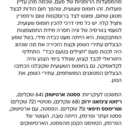
מהמסעדות הרומניות של פעם, שכמה מהן עדיין
פועלות. זהו חומוס שעועית, שהפך חום הודות לבצל
מטוגן שחום, ומוגש לצד ברוסקטות שום ורוזמרין
וחציל קלוי. יש כל מיני דרכי להכין חומוס שעועית.
לטעמי בוורסיה של וניה חסרה מידת החמצמצות
המתבקשת. היא הייתה מעט כבדה מידי, בשל שפע
הבצלים עתירי השמן וקצת הזכירה את מה שנהוג
היה לכנות פעם "חצילים בטעם כבד"  התחליף
הישראלי לכבד קצוץ, שנולד בימי הצנע והיה
לקלאסיקה. גם בחומוס השעועית שקיבלנו הכתיבו
הבצלים המטוגנים המושחמים, עתירי השמן, את
הטון.
המשכנו לעיקריות:
פסטה ארטישוק
(64 שקלים),
ריזוטו צינזאנו ירוק
(68 שקלים), מטיטיי (72 שקלים)
ושרימפס חיפאי
(75 שקלים). הפסטה, עם ארטישוק,
פסטו זעתר ופרמזן, הייתה טובה. העושר של
הפרמזן, הטוויסט הקטן מהפסטו, הארטישוקים