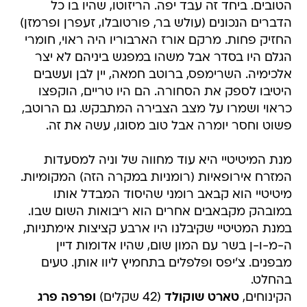
הטובים. ביחד זה עבד יפה. הריזוטו, שהיו בו כל
הדברים הנכונים (עולש בר, פורטובלו, זעפרן ופרמזן)
החזיק פחות. מרקם אורז הארבוריו היה ראוי, חומרי
הגלם היו בסדר אבל משהו במפגש ביניהם לא יצר
אלכימיה. השרימפס, ברוטב חמאה, יין לבן ועשבים
היטיבו לספק את הסחורה. הם היו טריים, הוקפצו
כראוי ושמרו על מצב הצבירה המתבקש. גם הרוטב,
פשוט וחסר יומרה אבל טוב מסוגו, עשה את זה.
מנת המיטיטיי היא עוד מחווה של וניה למסעדות
המזרח אירופאיות (רומניות במקרה הזה) המקומיות.
מיטיטיי הוא קבאב רומני שהיסוד המבדל אותו
במובהק מקבאבים אחרים הוא ריבואות השום שבו.
במנת המטיטיי שקיבלנו היו ארבע קציצות אימתניות,
ה-מ-ו-ן בשר עם המון שום, שהיו אדומות דיין
מבפנים. צ'יפס ופלפלים בתחמיץ ליוו אותן. טעים
בהחלט.
הקינוחים,
טארט שוקולד
(42 שקלים)
ופרפה פרג