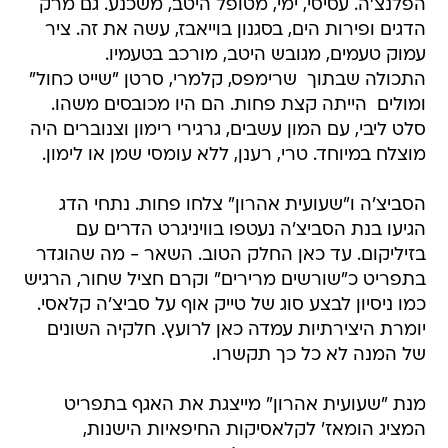
הפלנצ'ה. עסיסי, ימי, מטופל היטב, משכנע. גם מרק
הדגים ופירות הים, בסגנון בוייאבז, עשה את זה. ציר
עמוק טעמים, מגובש היטב, מורכב בטעמיו.
התכולה שבתוך  שרימפס, קלמרי, סרטן "שייט כחול"
ומולים  הייתה קצת פחות. הם היו מכובסים משהו.
סלט ליבי, עם המון עשבים, גרגירי רימון וצנוברים היה
מוצלח במיוחד. טרי, רענן, ללא עומסי שמן או לימון.
הסביצ'ה ו"שעועית אהרון" צלחו פחות. נתחי הדג
הגיעו בנת הסביצ'ה נעטפו בוויניגרט הדרים עם
בזיליקום. עד כאן החלק הטוב. השאר - מה שהוגדר
בתפריט כ"שורשים מרירים" וקרם חציל שחור, הרגיש
כמו ניסיון לבצע סוג של טייק אוף על סביצ'ה קלאסי.
יומרת היצירתיות עמדה כאן לרועץ. חלקיה השונים
של המנה לא כל כך תקשרו.
מנת "שעועית אהרון" מייצגת את האגף בתפריט
המציג הומאז' לקלאסיקות החיפאיות הישנות,