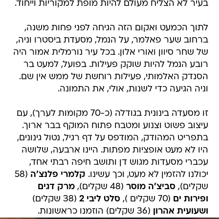
בעיר לא הצליח מעולם להיות מופת למקוריות וייחוד.
לתוך הכמעט ואקום הזה הגיחה לפני פחות משנה,
ברחוב שער פאלמר, על הנמל, מסעדת ביסטרו וניה,
של שחר סיוון ואורי אלון. בכל עיר נורמלית אמור היה
רובע הנמל להיות שוקק פעילות. בפועל, למעט בר
הסנדק האלמותי, פעילות רוחשת של ממש אין שם.
וניה הגיעה כדי לשנות, אולי, את התמונה.
זו מסעדה בינונית בגודלה (כ-70 מקומות לערך), עם
עיצוב פשוט וצנוע ומטבח פתוח המוקף בבר ארוך.
בתפריט המהודק, המודפס על דף רגיל, נטול גינונים,
היו לא מעט אופציות מפתות. היינו ארבעה, שלושה
עכברי מסעדות מגוש דן ותושב חיפה רבתי אחד,
יכולנו להזמין לא מעט, וכך עשינו.
קלמרי פלנצ'ה
(58
שקלים),
סביצ'ה מוסר
(48 שקלים),
מרק דגים
ופירות ים
(70 שקלים ),
סלט ליבי 2
(38 שקלים)
ושעועית אהרון
(36 שקלים) הוזמנו כראשונות.