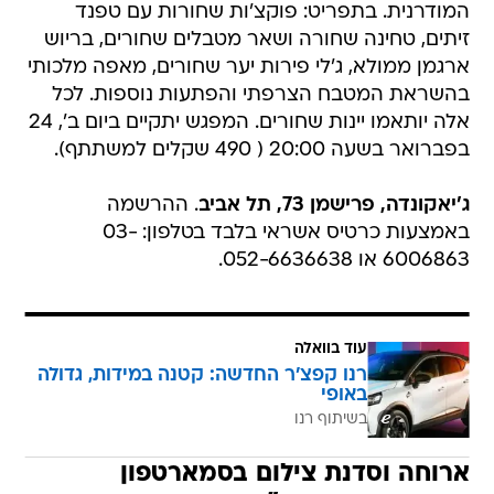
המודרנית. בתפריט: פוקצ'ות שחורות עם טפנד
זיתים, טחינה שחורה ושאר מטבלים שחורים, בריוש
ארגמן ממולא, ג'לי פירות יער שחורים, מאפה מלכותי
בהשראת המטבח הצרפתי והפתעות נוספות. לכל
אלה יותאמו יינות שחורים. המפגש יתקיים ביום ב', 24
בפברואר בשעה 20:00 ( 490 שקלים למשתתף).
ג'יאקונדה, פרישמן 73, תל אביב
. ההרשמה
באמצעות כרטיס אשראי בלבד בטלפון: 03-
6006863 או 052-6636638.
עוד בוואלה
רנו קפצ'ר החדשה: קטנה במידות, גדולה
באופי
בשיתוף רנו
ארוחה וסדנת צילום בסמארטפון