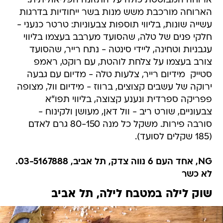
ארוחה המבוססת כולה על התזונה הפליאוליתית.
הארוחה מורכבת משש מנות בשר ייחודיות בדרגות
עשייה שונות, בליווי תוספות צבעוניות: טרטר כנעני -
חלקי פנים של טלה, שהסועד מערבב בעצמו בליווי
עגבניות וטחינה, ליידי סינטה - נתח רייר, שהסועד
צורב בעצמו על צלחת לוהטת, עם רוקט, ראמפ
סטייק  מידיום רייר, צלעות טלה - מדיום עם גבעה
ירוקה של עשבים קצוצים, ברווז - מידיום וול, מצופה
פפריקה ספרדית ונענע קצוצה, בליווי תפו"א
צבעוניים, שורט ריב - וול דאן, מעושן ולקינוח -
סורבה פירות. משקל כל מנה 80-150 גרם לאדם
(185 שקלים לסועד).
NG, אחד העם 6 נווה צדק, תל אביב, 03-5167888.
לא כשר
שוק לילה במטבח לילה, תל אביב