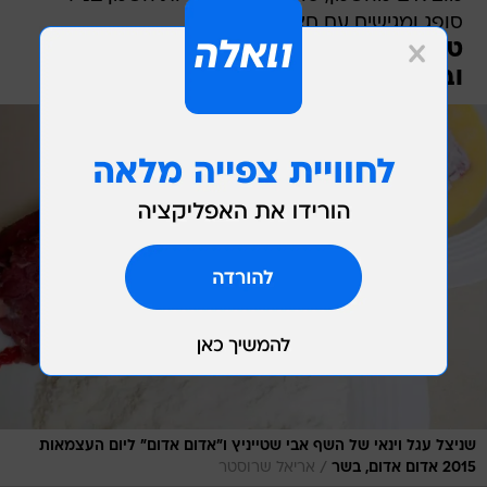
ובפירורו לחם:
שניצל עגל וינאי של השף אבי שטייניץ ו"אדום אדום" ליום העצמאות
/
2015 אדום אדום, בשר
אריאל שרוסטר
מטגנים בשמן צמחי