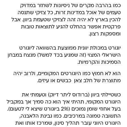
כמו בהרבה מקרים של ניסיונות לשחזר במדויק
טעמים של אוכל במדינות זרות, כל צזיקי שתנסה
להכין בארץ לא יהיה זהה לצזיקי שטעמת ביוון. אבל
פרקטית אפשר בהחלט להגיע לתוצאות טובות
ומספקות רצון.
יוגורט במכולת יוונית ממוצעת בהשוואה ליוגורט
הישראלי המצוי (זה שמגיע בכד למשל) מנצח במבחן
הסמיכות והקרמיות.
הוא לא חמוץ כמו היוגורטים המקומיים, ולרוב יהיה
מתוצרת של חלב צאן  כבשים או עיזים.
כשטיילתי ביוון (ברודוס ליתר דיוק) וטעמתי את
היוגורט המקומי, תהיתי איך הוא כה סמיך אך במקביל
בעל אחוזי שומן נמוכים (2% ביוגורט שיצא לי לטעום).
התשובה טמונה במרכיבים. כמו גבינת הלאבנה,
היוגורט היווני עובר תהליך סינון, שמרכז אותו ואת