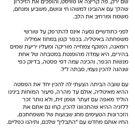
שם ירק, פה קריצה או טוויסט, והופכים את הזיכרון
שהלך עם אהובינו למשהו חי ונושם, משביע ומנחם,
משמח ומרחיב את הלב.
לפני כחודשיים נסעה אינס להתרפק על שורשי
משפחתה באיטליה. בכפר קטן במחוז אמיליה
רומאנה, המוקף צמחייה מוריקה ומעליו יריעת שמים
בהירים, היא עמדה מהופנטת במטבחה של אחת
מנשות הכפר, והכינה עמה דפי פסטה, בדיוק כפי
שנהגה להכין נעמי, סבתה ז"ל.
עם שובה הביתה הצעתי לה להכין יחד את הפסטה
ההיא מאיטליה, אולם עד מהרה, סיעור המוחות בינינו
הוליד מאפה עם זעתר ושמן זית, ולא נותר זכר
ללזניה ההיא שהתכוונו להכין. קחו גם אתם את
הזכרונות הטעימים מחג שבועות של משפחתכם,
החיו אותם מחדש עם "התבלין" שלכם, ותיהנו כפליים.