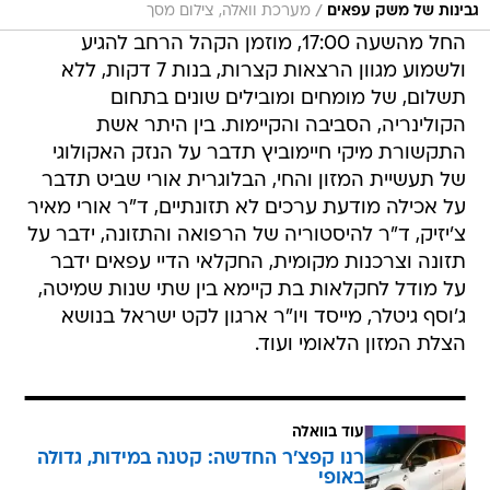
/
גבינות של משק עפאים
מערכת וואלה, צילום מסך
החל מהשעה 17:00, מוזמן הקהל הרחב להגיע
ולשמוע מגוון הרצאות קצרות, בנות 7 דקות, ללא
תשלום, של מומחים ומובילים שונים בתחום
הקולינריה, הסביבה והקיימות. בין היתר אשת
התקשורת מיקי חיימוביץ תדבר על הנזק האקולוגי
של תעשיית המזון והחי, הבלוגרית אורי שביט תדבר
על אכילה מודעת ערכים לא תזונתיים, ד"ר אורי מאיר
צ'יזיק, ד"ר להיסטוריה של הרפואה והתזונה, ידבר על
תזונה וצרכנות מקומית, החקלאי הדיי עפאים ידבר
על מודל לחקלאות בת קיימא בין שתי שנות שמיטה,
ג'וסף גיטלר, מייסד ויו"ר ארגון לקט ישראל בנושא
הצלת המזון הלאומי ועוד.
עוד בוואלה
רנו קפצ'ר החדשה: קטנה במידות, גדולה
באופי