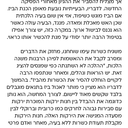
אך מצליח להסביר את ההגיון מאחורי הפסיקה
החדשה. לדבריו, הבעייתיות נובעת מאופן הכנת הביז.
אם הביז מוגש כשיפוד, אזי אין שום בעיה הלכתית
שכן האש מאכלת ומאדה. מנגד, הבעיה עולה כאשר
הוא נכנס לבישול ארוך. במקרה כזה, יש צורך אפילו
בטיפול הרבה יותר יסודי על מנת להכשיר אותו כראוי.
משגיח כשרות עימו שוחחנו, מחזק את הדברים
ומסרב לקבל את ההאשמות לפיהן הרבנות משנה
הלכות, "ההלכה לא השתנתה כפי שמנסים להציג
זאת. יש הוראות ונהלים, ומאחר שנתפסו הרבה
ליקויים הוחלט להסיר את הכשרות מהביז". בהמשך
לדבריו הוא מציין כי מותר לאכול ביז בתנאים מוגבלים
בלבד שקשים מאוד ליישום. לצורך המחשה, הוא נותן
כדוגמה את ההבדל בין חנות ירקות המוכרת ירקות
עם סבירות גבוהה לחרקים כמו כרובית וברוקלי לבין
מסעדה המגישה את הירקות האלה. חנות הירקות
מקבלת תעודת כשרות ללא בעיה, מאחר ואדם פרטי